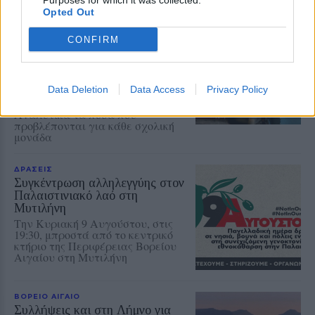
Purposes for which it was collected.
Opted Out
ΡΕΠΟΡΤΑΖ
ΕΚΠΑΙΔΕΥΣΗ
Η επόμενη μέρα στα σχολεία της
CONFIRM
Μυτιλήνης μετά την κατάργηση
των σχολικών επιτροπών
Πάγιες προκαταβολές στους
Data Deletion
Data Access
Privacy Policy
διευθυντές και σειρά εργολαβιών
για επισκευές και συντηρήσεις –
Αναλυτικά τα ποσά που
προβλέπονται για κάθε σχολική
μονάδα
ΔΡΑΣΕΙΣ
Συγκέντρωση αλληλεγγύης στον
Παλαιστινιακό λαό στη
Μυτιλήνη
Την Κυριακή 9 Αυγούστου, στις
19:30, μπροστά από το κεντρικό
κτήριο της Περιφέρειας Βορείου
Αιγαίου στη Μυτιλήνη
ΒΟΡΕΙΟ ΑΙΓΑΙΟ
Συλλήψεις και στη Λήμνο για