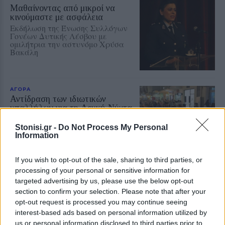
Μαθαίνοντας από μικροί να
κινούμαστε με ασφάλεια
Εκδήλωση της Ένωσης Συλλόγων
Γονέων Δυτικής Λέσβου με
ομιλήτρια την αστυνόμο Χρύσα
Βακάλη
ΑΓΟΡΑ
Αντίδραση των ιδιωτικών
υπαλλήλων για τη Λευκή Νύχτα
της Μυτιλήνης
Παρέμβαση της Ένωσης Ιδιωτικών
Stonisi.gr -
Do Not Process My Personal
Υπαλλήλων Λέσβου για τα
Information
διευρυμένα ωράρια και τις
συνθήκες εργασίας στα εμπορικά
καταστήματα
If you wish to opt-out of the sale, sharing to third parties, or
processing of your personal or sensitive information for
targeted advertising by us, please use the below opt-out
ΔΡΑΣΕΙΣ
section to confirm your selection. Please note that after your
Έκκληση για νέο πυροσβεστικό
όχημα στο Πλωμάρι
opt-out request is processed you may continue seeing
Ξεκίνησε εκστρατεία
interest-based ads based on personal information utilized by
συγκέντρωσης χρημάτων για την
us or personal information disclosed to third parties prior to