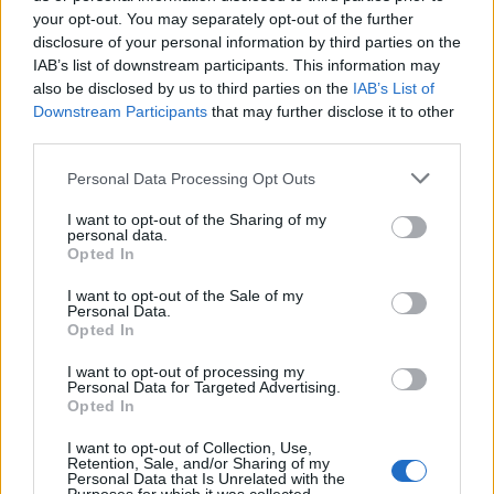
αγορά νέου πυροσβεστικού
your opt-out. You may separately opt-out of the further
οχήματος 4Χ4
disclosure of your personal information by third parties on the
IAB’s list of downstream participants. This information may
also be disclosed by us to third parties on the
IAB’s List of
ΔΡΑΣΕΙΣ
Downstream Participants
that may further disclose it to other
Μνήμες προσφυγιάς και μήνυμα
third parties.
ειρήνης στο Πολύκεντρο
Πλωμαρίου
Personal Data Processing Opt Outs
Κατάμεστη η αίθουσα στην
προβολή της ταινίας «Διωγμένοι
I want to opt-out of the Sharing of my
για την ειρήνη – Όταν οι Έλληνες
personal data.
και οι Τούρκοι χωρίστηκαν»,
Opted In
παρουσία του σκηνοθέτη Osman
Okkan
I want to opt-out of the Sale of my
Personal Data.
Opted In
ΔΡΑΣΕΙΣ
Με το ποδήλατο από το Βέλγιο
μέχρι τη Μυτιλήνη
I want to opt-out of processing my
Personal Data for Targeted Advertising.
Ο 44χρονος Steven Fack διασχίζει
Opted In
την Ευρώπη σε μια προσωπική
δοκιμασία αντοχής με τελικό
προορισμό την ιδιαίτερη πατρίδα
I want to opt-out of Collection, Use,
Retention, Sale, and/or Sharing of my
της συντρόφου του
Personal Data that Is Unrelated with the