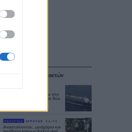
Επιλογές των Συντακτών
ΕΛΛΑΔΑ
06/08
Δεύτερη εμπλοκή κάβου στο
«Νήσος Ρόδος» μέσα σε δύο
μήνες
ΡΕΠΟΡΤΑΖ
ΑΓΡΟΤΕΣ
06/08
Ανασταίνονται... μοσχάρια και
πρόβατα κάνουν βόλτα από