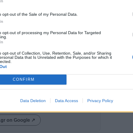
In
o opt-out of the Sale of my Personal Data.
In
to opt-out of processing my Personal Data for Targeted
ταινία The World Is Not Enough ενώ τελευταία
ing.
 το 2002.
In
o opt-out of Collection, Use, Retention, Sale, and/or Sharing
ί πρώτη φορά για το ρόλο του Τζέημς Μποντ
ersonal Data that Is Unrelated with the Purposes for which it
ν ακόμα από το συμβόλαιο του στη σειρά
lected.
Out
 την πρόταση.
CONFIRM
ρετανό πράκτορα υποδύθηκε στις ταινίες The
 Kill αντίστοιχα ο Τίμοθυ Ντάλτον.
Data Deletion
Data Access
Privacy Policy
ας στα αποτελέσματα αναζήτησης
.gr on Google ↗