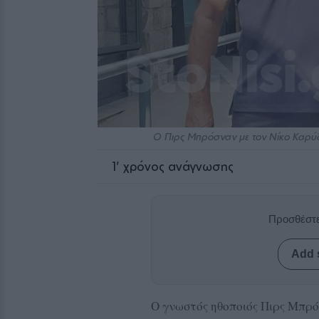
Ο Πιρς Μπρόσναν με τον Νίκο Καρύ
1
' χρόνος ανάγνωσης
Προσθέστε
Add 
Ο γνωστός ηθοποιός Πιρς Μπρό