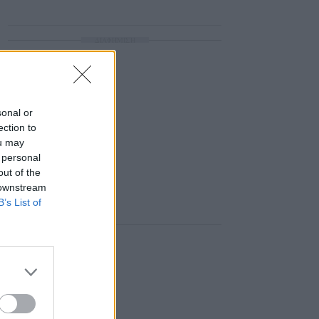
ΔΙΑΦΗΜΙΣΗ
sonal or
ection to
ou may
 personal
out of the
 downstream
B’s List of