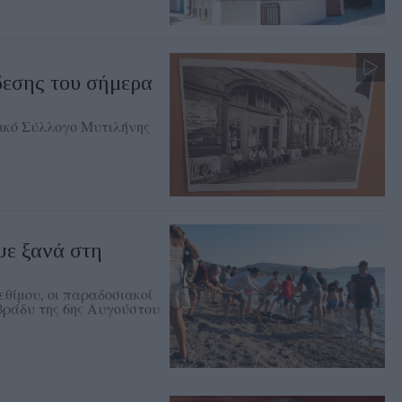
δεσης του σήμερα
ικό Σύλλογο Μυτιλήνης
ψε ξανά στη
θίμου, οι παραδοσιακοί
 βράδυ της 6ης Αυγούστου