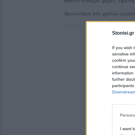
Μποντ τέσσερις φορές. Πρώτη 
Ακολούθησε δύο χρόνια αργότε
Stonisi.gr
If you wish 
sensitive in
confirm you
continue se
information 
further disc
participants
Downstream 
Persona
I want t