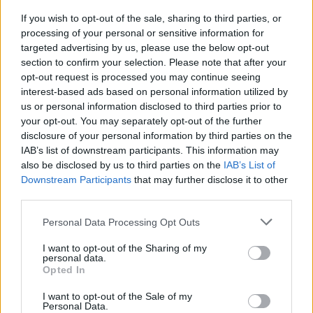
Η ταινία προβλήθηκε το 1948 στη Μεγάλη 
διθυραμβικές κριτικές. Το Βρετανικό Ινστι
If you wish to opt-out of the sale, sharing to third parties, or
processing of your personal or sensitive information for
η
κατέταξε στην 46
θέση στη λίστα με τις 10
targeted advertising by us, please use the below opt-out
των εποχών.
section to confirm your selection. Please note that after your
opt-out request is processed you may continue seeing
interest-based ads based on personal information utilized by
us or personal information disclosed to third parties prior to
your opt-out. You may separately opt-out of the further
ΠΕΜΠΤΗ
Seven Brides for Seven Brothers
(1
disclosure of your personal information by third parties on the
17
/08
Διάρκεια 102΄
IAB’s list of downstream participants. This information may
also be disclosed by us to third parties on the
IAB’s List of
«Επτά Νύφες για Επτά Αδέλφια»
Downstream Participants
that may further disclose it to other
third parties.
Personal Data Processing Opt Outs
Μιούζικαλ
I want to opt-out of the Sharing of my
personal data.
Σκηνοθεσία: Stanley Donen
Opted In
Παίζουν: Jane Powell και Howard Keel
I want to opt-out of the Sale of my
Personal Data.