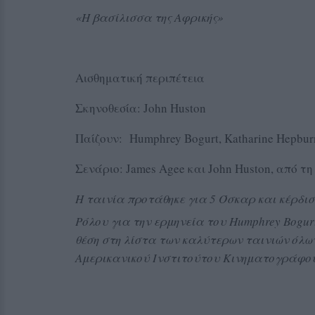
«Η βασίλισσα της Αφρικής»
Αισθηματική περιπέτεια
Σκηνοθεσία: John Huston
Παίζουν: Humphrey Bogurt, Katharine Hepburn
Σενάριο: James Agee και John Huston, από τη 
Η ταινία προτάθηκε για 5 Όσκαρ και κέρδισ
Ρόλου για την ερμηνεία του
Humphrey
Bogur
θέση στη λίστα των καλύτερων ταινιών όλω
Αμερικανικού Ινστιτούτου Κινηματογράφο