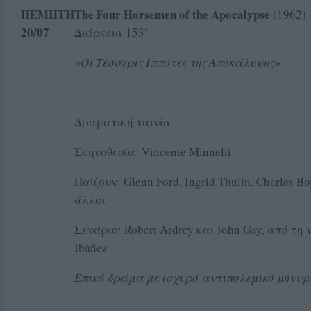
ΠΕΜΠΤΗ
The Four Horsemen of the Apocalypse
(
20
/07
Διάρκεια 153’
«Οι Τέσσερις Ιππότες της Αποκάλυψης»
Δραματική ταινία
Σκηνοθεσία: Vincente Minnelli
Παίζουν: Glenn Ford, Ingrid Thulin, Charles Bo
άλλοι
Σενάριο: Robert Ardrey και John Gay, από τη 
Ibáñez
Επικό δράμα με ισχυρό αντιπολεμικό μήνυμ