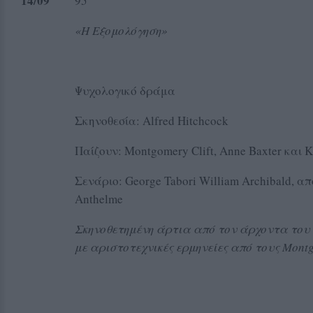
14
/09
95΄
«Η Εξομολόγηση»
Ψυχολογικό δράμα
Σκηνοθεσία: Alfred Hitchcock
Παίζουν: Montgomery Clift, Anne Baxter και K
Σενάριο: George Tabori William Archibald, απ
Anthelme
Σκηνοθετημένη άρτια από τον άρχοντα του
με αριστοτεχνικές ερμηνείες από τους
Mont