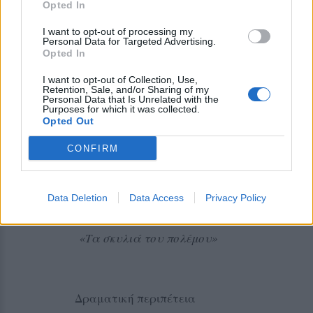
Opted In
Σενάριο: Albert Hackett , Frances Goodrich, D
I want to opt-out of processing my
Personal Data for Targeted Advertising.
Η ταινία κέρδισε 1 Όσκαρ και ήταν υποψήφ
Opted In
το Αμερικανικό Ινστιτούτο κινηματογράφου
καλύτερα μιούζικαλ που έχουν γυριστεί. Έχ
I want to opt-out of Collection, Use,
Retention, Sale, and/or Sharing of my
από την Βιβλιοθήκη του Αμερικάνικου Κογκρ
Personal Data that Is Unrelated with the
Purposes for which it was collected.
ιστορικά και αισθητικά σημαντική.
Opted Out
CONFIRM
ΠΕΜΠΤΗ
The Dogs of War
(19
Data Deletion
Data Access
Privacy Policy
24
/08
Διάρκεια 102΄
«Τα σκυλιά του πολέμου»
Δραματική περιπέτεια