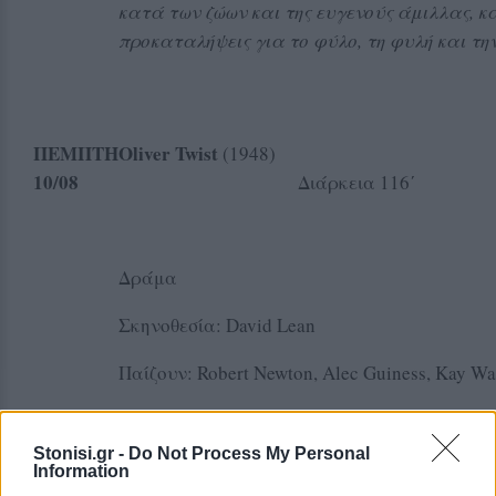
κατά των ζώων και της ευγενούς άμιλλας, 
προκαταλήψεις για το φύλο, τη φυλή και την
ΠΕΜΠΤΗ
Oliver Twist
(194
10
/08
Διάρκεια 116΄
Δράμα
Σκηνοθεσία: David Lean
Παίζουν: Robert Newton, Alec Guiness, Kay Wal
Σενάριο: David Lean και Stanley Haynes, από
Dickens
Stonisi.gr -
Do Not Process My Personal
Information