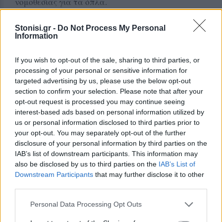
νομοθεσίας για τα όπλα.
Ειδικότερα και σύμφωνα με καταγγελία, ο
προαναφερόμενος ημεδαπός, βρισκόμενος σε
Stonisi.gr -
Do Not Process My Personal
Information
αγροτική τοποθεσία προχθές (08-01-2023) στην
ευρύτερη περιοχή των Κεραμειών στη Λέσβο,
If you wish to opt-out of the sale, sharing to third parties, or
πυροβόλησε προς το μέρος αδέσποτου σκύλου.
processing of your personal or sensitive information for
Για το περιστατικό διενεργείται προανάκριση από
targeted advertising by us, please use the below opt-out
το Αστυνομικό Τμήμα Αγιάσου».
section to confirm your selection. Please note that after your
opt-out request is processed you may continue seeing
interest-based ads based on personal information utilized by
Δείτε περισσότερα άρθρα μας στα αποτελέσματα
us or personal information disclosed to third parties prior to
αναζήτησης
your opt-out. You may separately opt-out of the further
disclosure of your personal information by third parties on the
Add stonisi.gr on Google ↗
IAB’s list of downstream participants. This information may
also be disclosed by us to third parties on the
IAB’s List of
Downstream Participants
that may further disclose it to other
third parties.
ΣΤΗΝ ΙΔΙΑ ΚΑΤΗΓΟΡΙΑ
Personal Data Processing Opt Outs
ΧΩΡΙΑ