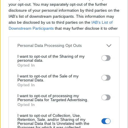
Με λαμπρότητα η Μεταμόρφωση
your opt-out. You may separately opt-out of the further
του Σωτήρος στον Κάτω Τρίτο
disclosure of your personal information by third parties on the
Πλήθος κόσμου συμμετείχε στο
IAB’s list of downstream participants. This information may
διήμερο θρησκευτικών και
πολιτιστικών εκδηλώσεων του
also be disclosed by us to third parties on the
IAB’s List of
Συλλόγου Πελοποννησίων Λέσβου
Downstream Participants
that may further disclose it to other
«Ο Μωριάς»
third parties.
Personal Data Processing Opt Outs
ΠΟΛΙΤΙΚΗ
Κάλεσμα της Νέας Αριστεράς
I want to opt-out of the Sharing of my
στη συγκέντρωση για την
personal data.
Παλαιστίνη
Opted In
Η κινητοποίηση θα
πραγματοποιηθεί την Κυριακή στις
I want to opt-out of the Sale of my
7.30 το απόγευμα μπροστά από το
Personal Data.
κτίριο της Περιφέρειας Βορείου
Opted In
Αιγαίου στη Μυτιλήνη
I want to opt-out of processing my
Personal Data for Targeted Advertising.
ΑΓΟΡΑ
Opted In
Η ΑΝΤΑΡΣΥΑ Λέσβου κατά της
Λευκής Νύχτας στη Μυτιλήνη
I want to opt-out of Collection, Use,
Κάνει λόγο για επιβάρυνση των
Retention, Sale, and/or Sharing of my
εμποροϋπαλλήλων και ζητά
Personal Data that Is Unrelated with the
αυξήσεις μισθών και μείωση του
Purposes for which it was collected.