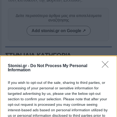
Δείτε περισσότερα άρθρα μας στα αποτελέσματα
αναζήτησης
Add stonisi.gr on Google ↗
ΣΤΗΝ ΙΔΙΑ ΚΑΤΗΓΟΡΙΑ
Stonisi.gr -
Do Not Process My Personal
ΑΤΖΕΝΤΑ
Information
«Ο Μύθος της Νυφίδας»
ζωντανεύει δίπλα στη θάλασσα
Θεατρικό δρώμενο αφιερωμένο
If you wish to opt-out of the sale, sharing to third parties, or
στην παράδοση και την πολιτιστική
processing of your personal or sensitive information for
κληρονομιά της περιοχής την
Παρασκευή 7 Αυγούστου
targeted advertising by us, please use the below opt-out
section to confirm your selection. Please note that after your
opt-out request is processed you may continue seeing
interest-based ads based on personal information utilized by
ΧΩΡΙΑ
us or personal information disclosed to third parties prior to