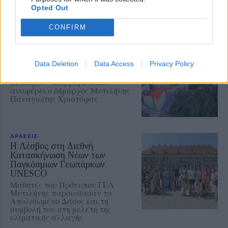
χρόνου εργασίας
Opted Out
CONFIRM
ΧΩΡΙΑ
Ολοκληρώθηκε η πλακόστρωση
στο Μεγαλοχώρι
Data Deletion
Data Access
Privacy Policy
Η παρέμβαση στην οδό Σοφού
Βενιαμίν – Μάρμαρο όπως
αναφέρει ο δήμαρχος Μυτιλήνης
Παναγιώτης Χριστόφας
ΔΡΑΣΕΙΣ
Η Λέσβος στη Διεθνή
Κατασκήνωση Νέων των
Παγκόσμιων Γεωπάρκων
UNESCO
Μαθητές του Πρότυπου ΓΕΛ
Μυτιλήνης παρουσίασαν το
Απολιθωμένο Δάσος και τη
συμβολή του στη μελέτη της
κλιματικής αλλαγής