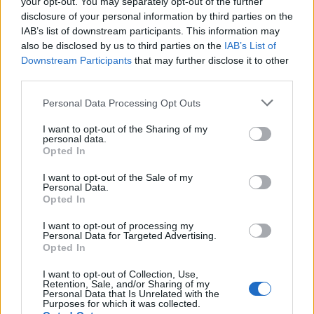
your opt-out. You may separately opt-out of the further
disclosure of your personal information by third parties on the
IAB’s list of downstream participants. This information may
also be disclosed by us to third parties on the
IAB’s List of
Downstream Participants
that may further disclose it to other
third parties.
Personal Data Processing Opt Outs
ΑΤΖΕΝΤΑ
06 ΑΥΓ
Αφιέρωμα στον Νίκο Καλαϊτζή – Μπινταγιάλα
I want to opt-out of the Sharing of my
στον Μεσότοπο
personal data.
Opted In
Μουσική, φωτογραφία και δραματοποίηση συνθέτουν την εκδήλωση
«Έρωτας με τις χορδές των οργάνων» τη Δευτέρα 10 Αυγούστου
I want to opt-out of the Sale of my
Personal Data.
Opted In
I want to opt-out of processing my
Personal Data for Targeted Advertising.
Opted In
I want to opt-out of Collection, Use,
Retention, Sale, and/or Sharing of my
Personal Data that Is Unrelated with the
Purposes for which it was collected.