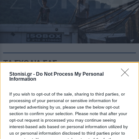
ΤΑ ΣΧΟΛΙΑ ΣΑΣ
Stonisi.gr -
Do Not Process My Personal
Tο stonisi.gr δημοσιεύει κάθε σχόλιο. Θεωρούμε ότι ο καθένας έχει
Information
το δικαίωμα να εκφράζει ελεύθερα τις απόψεις του. Ωστόσο, αυτό
δεν σημαίνει ότι υιοθετούμε τις απόψεις αυτές καθώς εκφράζουν
If you wish to opt-out of the sale, sharing to third parties, or
αποκλειστικά τον εκάστοτε σχολιαστή. Τα συκοφαντικά ή υβριστικά
processing of your personal or sensitive information for
σχόλια θα διαγράφονται χωρίς προειδοποίηση.
targeted advertising by us, please use the below opt-out
section to confirm your selection. Please note that after your
opt-out request is processed you may continue seeing
ΣΤΗΝ ΙΔΙΑ ΚΑΤΗΓΟΡΙΑ
interest-based ads based on personal information utilized by
us or personal information disclosed to third parties prior to