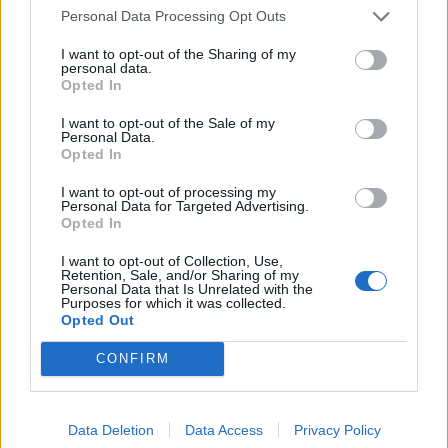
Personal Data Processing Opt Outs
I want to opt-out of the Sharing of my
personal data.
ΕΚΠΑΙΔΕΥΣΗ
Opted In
Εκπαιδευτικοί του Πρότυπου
ΓΕΛ Μυτιλήνης σε πρόγραμμα
Erasmus+ στην Κρακοβία
I want to opt-out of the Sale of my
Personal Data.
Επιμόρφωση σε σύγχρονες
Opted In
παιδαγωγικές μεθόδους,
εφαρμογές τεχνητής νοημοσύνης
και πρακτικές συμπεριληπτικής
I want to opt-out of processing my
Personal Data for Targeted Advertising.
εκπαίδευσης
Opted In
ΔΡΑΣΕΙΣ
I want to opt-out of Collection, Use,
Η Λέσβος στη Διεθνή
Retention, Sale, and/or Sharing of my
Personal Data that Is Unrelated with the
Κατασκήνωση Νέων των
Purposes for which it was collected.
Παγκόσμιων Γεωπάρκων
Opted Out
UNESCO
Μαθητές του Πρότυπου ΓΕΛ
CONFIRM
Μυτιλήνης παρουσίασαν το
Απολιθωμένο Δάσος και τη
συμβολή του στη μελέτη της
κλιματικής αλλαγής
Data Deletion
Data Access
Privacy Policy