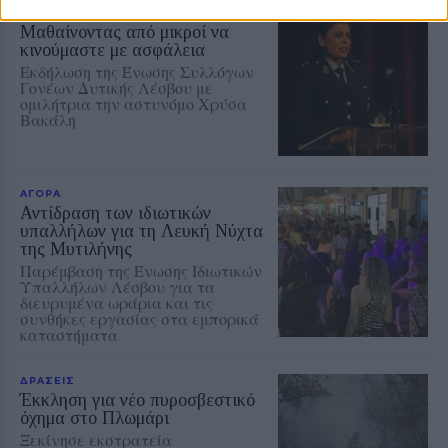
ΕΚΠΑΙΔΕΥΣΗ
Μαθαίνοντας από μικροί να
κινούμαστε με ασφάλεια
Εκδήλωση της Ένωσης Συλλόγων
Γονέων Δυτικής Λέσβου με
ομιλήτρια την αστυνόμο Χρύσα
Βακάλη
ΑΓΟΡΑ
Αντίδραση των ιδιωτικών
υπαλλήλων για τη Λευκή Νύχτα
της Μυτιλήνης
Παρέμβαση της Ένωσης Ιδιωτικών
Υπαλλήλων Λέσβου για τα
διευρυμένα ωράρια και τις
συνθήκες εργασίας στα εμπορικά
καταστήματα
ΔΡΑΣΕΙΣ
Έκκληση για νέο πυροσβεστικό
όχημα στο Πλωμάρι
Ξεκίνησε εκστρατεία