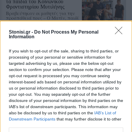
τα παιδιά του Κοινωνικού
Φροντιστηρίου Μυτιλήνης
Βραβεύτηκαν οι μαθητές για την
προσπάθειά τους – Ο Ματίν, παιδί
πρόσφυγας, πέρασε στη
Νοσηλευτική του Αριστοτελείου
Πανεπιστημίου Θεσσαλονίκης
Stonisi.gr -
Do Not Process My Personal
Information
ΡΕΠΟΡΤΑΖ
ΔΡΑΣΕΙΣ
If you wish to opt-out of the sale, sharing to third parties, or
Για τον «πυρηνικό εφιάλτη»
processing of your personal or sensitive information for
προειδοποίησε η Επιτροπή
ειρήνης Λέσβου
targeted advertising by us, please use the below opt-out
Μια συγκέντρωση γεμάτη
section to confirm your selection. Please note that after your
μηνύματα και νοήματα για τον
opt-out request is processed you may continue seeing
πόλεμο και την ειρήνη
interest-based ads based on personal information utilized by
us or personal information disclosed to third parties prior to
your opt-out. You may separately opt-out of the further
ΑΣΤΥΝΟΜΙΑ
disclosure of your personal information by third parties on the
Δικογραφία σε βάρος 23χρονου
IAB’s list of downstream participants. This information may
για τροχαίο στην Πέτρα
also be disclosed by us to third parties on the
IAB’s List of
Το αυτοκίνητο προσέκρουσε σε
Downstream Participants
that may further disclose it to other
περίφραξη και προστατευτικές
μπάρες – Ο οδηγός φέρεται να
third parties.
εγκατέλειψε το σημείο