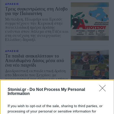
ΔΡΑΣΕΙΣ
Τρεις συγκεντρώσεις στη Λέσβο
για την Παλαιστίνη
Μυτιλήνη, Πλωμάρι και Ερεσός
συμμετέχουν την Κυριακή στην
πανελλαδική ημέρα δράσης
ενάντια στον πόλεμο στη Γάζα και
στη συνέχιση της συνεργασίας
Ελλάδας–Ισραήλ
ΔΡΑΣΕΙΣ
Τα παιδιά ανακαλύπτουν το
Απολιθωμένο Δάσος μέσα από
ένα νέο παιχνίδι
Διαδραστική εκπαιδευτική δράση
στο Μουσείο του Σιγρίου, με
αναμνηστικά για όλους και ετήσια
κάρτα ελεύθερης εισόδου για τον
νικητή
Stonisi.gr -
Do Not Process My Personal
Information
ΔΡΑΣΕΙΣ
Κάλεσμα για συγκέντρωση υπέρ
If you wish to opt-out of the sale, sharing to third parties, or
της Παλαιστίνης από
processing of your personal or sensitive information for
ανειδίκευτους γιατρούς της