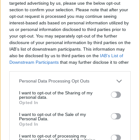
targeted advertising by us, please use the below opt-out
Λέσβου
section to confirm your selection. Please note that after your
Την Κυριακή 9 Αυγούστου, στις
7.30 το απόγευμα, έξω από το
opt-out request is processed you may continue seeing
κεντρικό κτήριο της Περιφέρειας
interest-based ads based on personal information utilized by
Βορείου Αιγαίου στη Μυτιλήνη η
us or personal information disclosed to third parties prior to
κινητοποίηση
your opt-out. You may separately opt-out of the further
disclosure of your personal information by third parties on the
ΔΡΑΣΕΙΣ
IAB’s list of downstream participants. This information may
Ρούχα και τρόφιμα για τους
also be disclosed by us to third parties on the
IAB’s List of
ανθρώπους που έχουν ανάγκη
Downstream Participants
that may further disclose it to other
Νέα συνεργασία της
«Ανακύκλωσης Αιγαίου» με τον
third parties.
Σύνδεσμο Κοινωνικής Προστασίας
και Αλληλεγγύης
Personal Data Processing Opt Outs
I want to opt-out of the Sharing of my
personal data.
ΔΡΑΣΕΙΣ
Opted In
Καλοκαιρινή γιορτή για τα
παιδιά της «Κυψέλης»
I want to opt-out of the Sale of my
Personal Data.
Μουσική, τραγούδι και χορός στη
Opted In
Λέσχη Αξιωματικών από τον
Ελληνικό Ερυθρό Σταυρό και την
98 ΑΔΤΕ
I want to opt-out of processing my