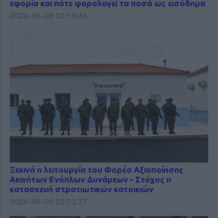
εφορία και πότε φορολογεί τα ποσά ως εισόδημα
2026-08-08 03:50:34
Ξεκινά η λειτουργία του Φορέα Αξιοποίησης
Ακινήτων Ενόπλων Δυνάμεων – Στόχος η
κατασκευή στρατιωτικών κατοικιών
2026-08-08 03:53:37