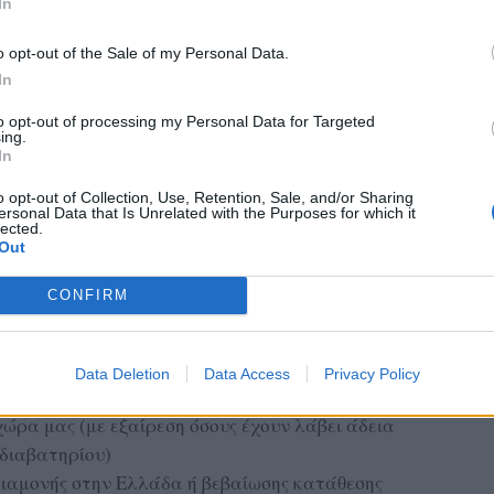
In
o opt-out of the Sale of my Personal Data.
In
to opt-out of processing my Personal Data for Targeted
ing.
In
 να υποβάλλουν αίτηση συμμετοχής από την
o opt-out of Collection, Use, Retention, Sale, and/or Sharing
Δευτέρα 6/12/2021, αποκλειστικά και μόνο στα
ersonal Data that Is Unrelated with the Purposes for which it
lected.
 Αιτήσεων.
Out
 καταθέτουν στα Κέντρα Υποβολής Αιτήσεων:
CONFIRM
ου ταυτότητας
Data Deletion
Data Access
Privacy Policy
ς διαβατηρίου ή άλλου ταξιδιωτικού εγγράφου
ώρα μας (με εξαίρεση όσους έχουν λάβει άδεια
 διαβατηρίου)
ιαμονής στην Ελλάδα ή βεβαίωσης κατάθεσης