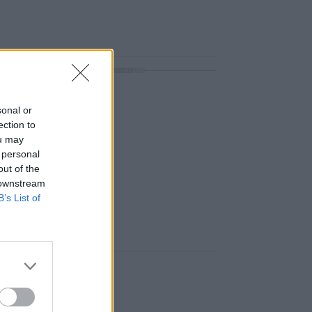
ΔΙΑΦΗΜΙΣΗ
sonal or
ection to
ou may
 personal
out of the
 downstream
B’s List of