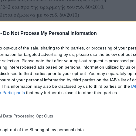
Α΄242 και προ της εφαρμογής του π.δ. 60/2010,
ίδεται σύμφωνα με το π.δ. 60/2010)
ση στοιχείων ελληνικής ιστορίας και
 -
Do Not Process My Personal Information
ΔΙΑΦΗΜΙΣΗ
to opt-out of the sale, sharing to third parties, or processing of your per
formation for targeted advertising by us, please use the below opt-out s
r selection. Please note that after your opt-out request is processed y
eing interest-based ads based on personal information utilized by us or
disclosed to third parties prior to your opt-out. You may separately opt-
losure of your personal information by third parties on the IAB’s list of
. This information may also be disclosed by us to third parties on the
IA
Participants
that may further disclose it to other third parties.
l Data Processing Opt Outs
o opt-out of the Sharing of my personal data.