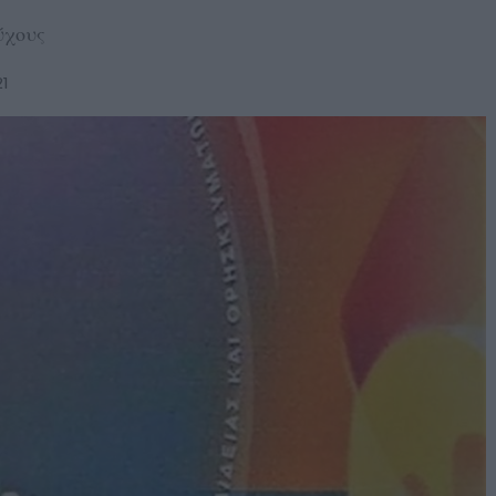
ύχους
21