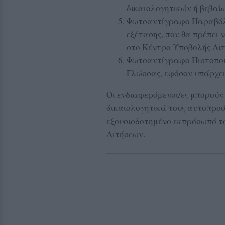
δικαιολογητικών ή βεβαί
Φωτοαντίγραφο Παραβόλου
εξέτασης, που θα πρέπει 
στο Κέντρο Υποβολής Αι
Φωτοαντίγραφο Πιστοποι
Γλώσσας, εφόσον υπάρχε
Οι ενδιαφερόμενοι/ες μπορούν
δικαιολογητικά τους αυτοπροσ
εξουσιοδοτημένο εκπρόσωπό τ
Αιτήσεων.