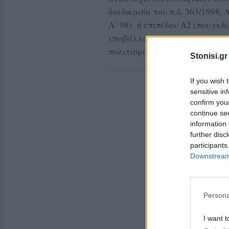
διαδικασία του π.δ. 363/1998, 
Α΄ 98) ή επιπέδου Α2 (που εκδ
υποβάλλονται μόνο στην εξέτα
πολιτισμού.
Stonisi.gr
If you wish 
sensitive in
confirm you
continue se
information 
further disc
participants
Downstream 
Persona
I want t