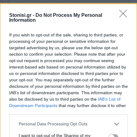
Δείτε αυτή τη δημοσίευση στο Instagram.
Η δημοσίευση κοινοποιήθηκε από το χρήστη Μιμή Ντενίση (@mimi_denissi)
Stonisi.gr -
Do Not Process My Personal
Information
[ΠΗΓΗ]
If you wish to opt-out of the sale, sharing to third parties, or
processing of your personal or sensitive information for
targeted advertising by us, please use the below opt-out
section to confirm your selection. Please note that after your
Δείτε περισσότερα άρθρα μας στα αποτελέσματα
opt-out request is processed you may continue seeing
αναζήτησης
interest-based ads based on personal information utilized by
us or personal information disclosed to third parties prior to
Add stonisi.gr on Google ↗
your opt-out. You may separately opt-out of the further
disclosure of your personal information by third parties on the
IAB’s list of downstream participants. This information may
also be disclosed by us to third parties on the
IAB’s List of
ΣΤΗΝ ΙΔΙΑ ΚΑΤΗΓΟΡΙΑ
Downstream Participants
that may further disclose it to other
third parties.
ΒΙΒΛΙΟ
Personal Data Processing Opt Outs
Η «Χαλιούρω» συναντά το
αναγνωστικό κοινό της
I want to opt-out of the Sharing of my
Μυτιλήνης