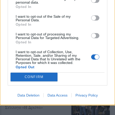
personal data.
Για το μυθιστόρημα της Γιάννας
Opted In
Γιαννοπούλου θα μιλήσουν η
Παναγιώτα Ψύρρα, η Χριστίνα
I want to opt-out of the Sale of my
Βογιάννη και ο Δημήτρης
Personal Data.
Χατζηγιαννάκης
Opted In
ΒΙΒΛΙΟ
I want to opt-out of processing my
Personal Data for Targeted Advertising.
Βιβλία με θαλασσινό αέρα
Opted In
Απολαυστικές βιβλιοπροτάσεις
που ταξιδεύουν τα παιδιά από τα
πειρατικά καράβια έως τα βάθη
I want to opt-out of Collection, Use,
Retention, Sale, and/or Sharing of my
της Μεσογείου -Γράφει η
Personal Data that Is Unrelated with the
ΑΘΑΝΑΣΙΑ ΔΑΦΙΩΤΗ*
Purposes for which it was collected.
Opted Out
CONFIRM
ΜΟΥΣΙΚΗ
Μουσικές πάνω στο κύμα στην
παραλία της Δρώτας
Δύο ημέρες γεμάτες ζωντανή
Data Deletion
Data Access
Privacy Policy
μουσική, χορό και διασκέδαση από
τον Πολιτιστικό Εξωραϊστικό
Σύλλογο «Η Δρώτα»