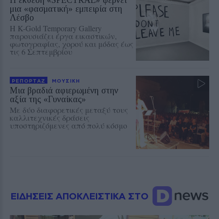
Η έκθεση «SPECTRAL» φέρνει
μια «φασματική» εμπειρία στη
Λέσβο
Η K-Gold Temporary Gallery
παρουσιάζει έργα εικαστικών,
φωτογραφίας, χορού και μόδας έως
τις 6 Σεπτεμβρίου
ΡΕΠΟΡΤΑΖ
ΜΟΥΣΙΚΗ
Μια βραδιά αφιερωμένη στην
αξία της «Γυναίκας»
Με δύο διαφορετικές μεταξύ τους
καλλιτεχνικές δράσεις
υποστηριζόμενες από πολύ κόσμο
ΕΙΔΗΣΕΙΣ ΑΠΟΚΛΕΙΣΤΙΚΑ ΣΤΟ