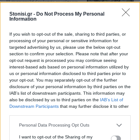
Η συγκομιδή ξεκίνησε νωρίτερα,
τα δέντρα είναι φορτωμένα και η
πλούσια παραγωγή αναδεικνύει
Stonisi.gr -
Do Not Process My Personal
ξανά ένα προϊόν δεμένο με την
Information
ιστορία, την οικονομία και τις
γεύσεις του χωριού
If you wish to opt-out of the sale, sharing to third parties, or
processing of your personal or sensitive information for
ΤΑΞΙΔΙΑ
Βόλτα στην Κουρνέλα!
targeted advertising by us, please use the below opt-out
Ένας από τους αγαπημένους
section to confirm your selection. Please note that after your
προορισμούς για τους λάτρεις της
opt-out request is processed you may continue seeing
φύσης και για όσους θέλουν να
interest-based ads based on personal information utilized by
γνωρίσουν το νησί από
περιπατητικές διαδρομές
us or personal information disclosed to third parties prior to
your opt-out. You may separately opt-out of the further
disclosure of your personal information by third parties on the
IAB’s list of downstream participants. This information may
ΧΩΡΙΑ
also be disclosed by us to third parties on the
IAB’s List of
Έσβησε ένα ξεχωριστό κομμάτι
Downstream Participants
that may further disclose it to other
της ιστορίας του Πολιχνίτου
third parties.
Θλίψη για την απώλεια του
Ελευθέριου Συκά, του ανθρώπου
που συνέδεσε το όνομά του με τα
Personal Data Processing Opt Outs
αναψυκτικά ΚΡΥΣΤΑΛ, την
ευγένεια και τη γενναιοδωρία
I want to opt-out of the Sharing of my