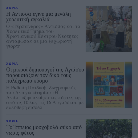
ΧΩΡΙΑ
Η Αντισσα έγινε μια μεγάλη
χορευτική αγκαλιά
Ο «Τέρπανδρος» Άντισσας και το
Χορευτικό Τμήμα του
Χριστιανικού Κέντρου Νεότητος
αντάμωσαν σε μια ξεχωριστή
γιορτή
ΧΩΡΙΑ
Οι μικροί δημιουργοί της Αγιάσου
παρουσιάζουν τον δικό τους
πολύχρωμο κόσμο
Η Έκθεση Παιδικής Ζωγραφικής
του Αναγνωστηρίου «Η
Ανάπτυξη» ανοίγει τις πόρτες της
από τις 10 έως τις 16 Αυγούστου με
ελεύθερη είσοδο
ΧΩΡΙΑ
Το Ίππειος μοσχοβολά σύκο από
νωρίς φέτος