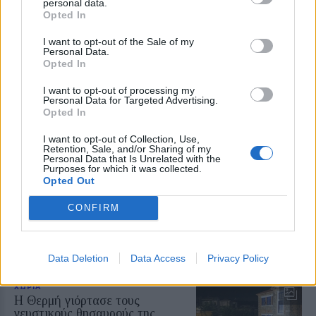
personal data.
Opted In
ΧΩΡΙΑ
I want to opt-out of the Sale of my
Φωτιά σε ξερά χόρτα έφερε
Personal Data.
σύλληψη στη Λέσβο
Opted In
Παράλληλα, σε βάρος του
επιβλήθηκε διοικητικό πρόστιμο
I want to opt-out of processing my
ύψους 1.804,68 ευρώ
Personal Data for Targeted Advertising.
Opted In
I want to opt-out of Collection, Use,
Retention, Sale, and/or Sharing of my
Personal Data that Is Unrelated with the
ΧΩΡΙΑ
Purposes for which it was collected.
Τραγωδία στην Πέτρα με νεκρό
Opted Out
άνδρα στην παραλία Καβάκι
Ανασύρθηκε χωρίς τις αισθήσεις
CONFIRM
του και μεταφέρθηκε στο Κέντρο
Υγείας Καλλονής, όπου
διαπιστώθηκε ο θάνατός του
Data Deletion
Data Access
Privacy Policy
ΧΩΡΙΑ
Η Θερμή γιόρτασε τους
γευστικούς θησαυρούς της