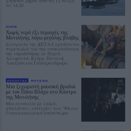
Στρατού Ξηράς από τις 13.50 έως
τις 14.20
ΧΩΡΙΑ
Χωρίς νερό έξι περιοχές της
Μυτιλήνης λόγω μεγάλης βλάβης
Συνεργεία της ΔΕΥΑΛ εργάζονται
πυρετωδώς για την αποκατάσταση
της υδροδότησης σε Πυργί,
Αλυφαντά, Κέδρο, Παγανή,
Λακέρδα και Γαϊδαρανήφορο
ΡΕΠΟΡΤΑΖ
ΜΟΥΣΙΚΗ
Μια ξεχωριστή μουσική βραδιά
με τον Πάνο Βλάχο στο Κάστρο
της Μυτιλήνης
Μια συναυλία με λαϊκά,
μπαλάντες, επιτυχίες των ’90s και
έντονο κοινωνικό αποτύπωμα