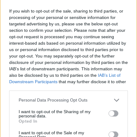
έκτακτο επίδομα των 150 ευρώ ανά παιδί,
If you wish to opt-out of the sale, sharing to third parties, or
ασκώντας κριτική στον τρόπο καταβολής του στις
processing of your personal or sensitive information for
περιπτώσεις διαζευγμένων γονέων και
targeted advertising by us, please use the below opt-out
αποκλειστικής επιμέλειας.
section to confirm your selection. Please note that after your
opt-out request is processed you may continue seeing
Δημογραφικό: «Δεν είναι μόνο υπόθεση των
interest-based ads based on personal information utilized by
γυναικών»
us or personal information disclosed to third parties prior to
your opt-out. You may separately opt-out of the further
disclosure of your personal information by third parties on the
Ένα μεγάλο μέρος της συζήτησης αφιερώθηκε στο
IAB’s list of downstream participants. This information may
δημογραφικό, το οποίο χαρακτήρισε
also be disclosed by us to third parties on the
IAB’s List of
πολυπαραγοντικό πρόβλημα.
Downstream Participants
that may further disclose it to other
third parties.
Σύμφωνα με την ίδια, η αντιμετώπισή του δεν
μπορεί να περιοριστεί σε εκκλήσεις προς τις
Personal Data Processing Opt Outs
γυναίκες να κάνουν περισσότερα παιδιά, αλλά
I want to opt-out of the Sharing of my
απαιτεί πολιτικές που δημιουργούν αίσθημα
personal data.
Opted In
ασφάλειας για τα νέα ζευγάρια.
I want to opt-out of the Sale of my
Personal Data.