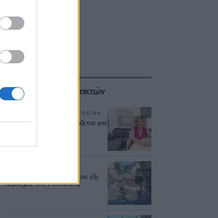
Επιλογές των Συντακτών
ΣΥΝΕΝΤΕΥΞΗ
ΜΟΥΣΙΚΗ
05/08
«Η ασφάλεια δεν θυσιάζεται για
τις δημόσιες σχέσεις»
ΜΥΤΙΛΗΝΗ
04/08
Διακοπή υδροδότησης σε έξι
περιοχές της Μυτιλήνης