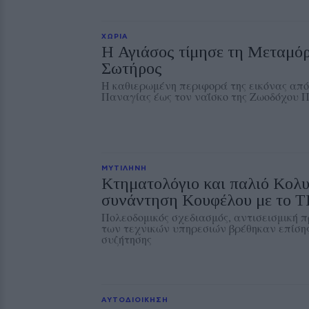
ΧΩΡΙΑ
Η Αγιάσος τίμησε τη Μεταμό
Σωτήρος
Η καθιερωμένη περιφορά της εικόνας από
Παναγίας έως τον ναΐσκο της Ζωοδόχου 
ΜΥΤΙΛΗΝΗ
Κτηματολόγιο και παλιό Κολ
συνάντηση Κουφέλου με το 
Πολεοδομικός σχεδιασμός, αντισεισμική 
των τεχνικών υπηρεσιών βρέθηκαν επίσης
συζήτησης
ΑΥΤΟΔΙΟΙΚΗΣΗ