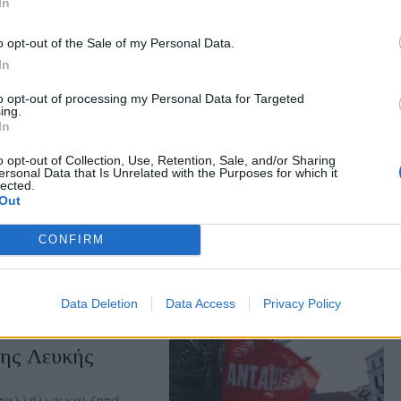
In
.gr on Google ↗
o opt-out of the Sale of my Personal Data.
In
to opt-out of processing my Personal Data for Targeted
ing.
In
o opt-out of Collection, Use, Retention, Sale, and/or Sharing
ersonal Data that Is Unrelated with the Purposes for which it
 στη
lected.
Out
τίνη
υριακή στις 7.30 το
CONFIRM
ιφέρειας Βορείου
Data Deletion
Data Access
Privacy Policy
ης Λευκής
παλλήλων και ζητά