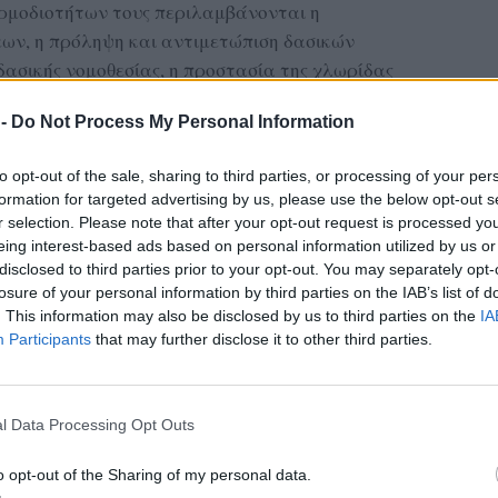
ρμοδιοτήτων τους περιλαμβάνονται η
ων, η πρόληψη και αντιμετώπιση δασικών
ασικής νομοθεσίας, η προστασία της χλωρίδας
εξυπηρέτηση πολιτών σε ζητήματα που
 -
Do Not Process My Personal Information
σεις.
Μυτιλήνης
ασονομεία, εκείνα της
, της
to opt-out of the sale, sharing to third parties, or processing of your per
formation for targeted advertising by us, please use the below opt-out s
ε το Δασονομείο Μυτιλήνης να στεγάζεται στις
r selection. Please note that after your opt-out request is processed y
 Δασών Λέσβου.
eing interest-based ads based on personal information utilized by us or
disclosed to third parties prior to your opt-out. You may separately opt-
 Καλλονής και της Αγιάσου αναμένεται να
losure of your personal information by third parties on the IAB’s list of
ας του προσωπικού και να ενισχύσει την
. This information may also be disclosed by us to third parties on the
IA
 δασικών υπηρεσιών, σε μια περίοδο κατά την
Participants
that may further disclose it to other third parties.
ών οικοσυστημάτων αποκτά ολοένα και
 κατά τη διάρκεια της αντιπυρικής περιόδου.
l Data Processing Opt Outs
ας στα αποτελέσματα αναζήτησης
o opt-out of the Sharing of my personal data.