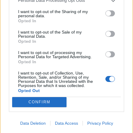
Personal Data Processing Opt Outs
Μιστεγνών
Πλήθος πιστών συμμετείχε στην
I want to opt-out of the Sharing of my
πανηγυρική Θεία Λειτουργία και
personal data.
στην ευλογία των σταφυλιών
Opted In
I want to opt-out of the Sale of my
Personal Data.
Opted In
ΑΓΟΡΑ
Η Λευκή Νύχτα γέμισε ζωή την
αγορά του Πλωμαρίου
I want to opt-out of processing my
Personal Data for Targeted Advertising.
Μουσική, χορός και αυξημένη
Opted In
κίνηση στη δεύτερη διοργάνωση
του Εμπορικού Συλλόγου
Πλωμαρίου
I want to opt-out of Collection, Use,
Retention, Sale, and/or Sharing of my
Personal Data that Is Unrelated with the
Purposes for which it was collected.
Opted Out
ΜΟΥΣΙΚΗ
Μεγάλες άριες και μελωδίες στο
CONFIRM
Μουσείο Teriade
Το 3ο Μουσικό Φεστιβάλ του Δήμου
Μυτιλήνης συνεχίζεται την
Παρασκευή στο Κάστρο με το
Data Deletion
Data Access
Privacy Policy
Iberus Quartet και ελεύθερη είσοδο