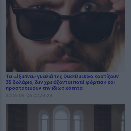
Τα «έξυπνα» γυαλιά της DuckDuckGo κοστίζουν
35 δολάρια, δεν χρειάζονται ποτέ φόρτιση και
προστατεύουν την ιδιωτικότητα
2026-08-06 07:34:28