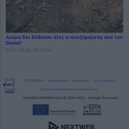
Ακόμα δεν δόθηκαν όλες οι αποζημιώσεις από τον
Daniel!
2026-08-06 04:38:16
2251028000
Επικοινωνία
Διαφήμιση
Όροι Χρήσης -
Πολιτική Προσωπικών Δεδομένων
ΚΟΙΝΣΕΠ ΕΝΗΜΕΡΩΣΗ © 2019-2022 - All Right Reserved