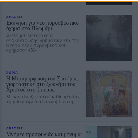
ΔΡΑΣΕΙΣ
Έκκληση για νέο πυροσβεστικό
όχημα στο Πλωμάρι
Ξεκίνησε εκστρατεία
συγκέντρωσης χρημάτων για την
αγορά νέου πυροσβεστικού
οχήματος 4Χ4
ΧΩΡΙΑ
Η Μεταμόρφωση του Σωτήρος
γιορτάστηκε στο ξωκλήσι του
Χριστού στο Ίππειος
Με κατάνυξη πιστοί κάθε ηλικίας
τίμησαν την Δεσποτική Γιορτή
ΔΡΑΣΕΙΣ
Μνήμες προσφυγιάς και μήνυμα