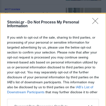
ΜΥΤΙΛΗΝΗ
Κτηματολόγιο και παλιό
Κολυμβητήριο στη συνάντηση
Stonisi.gr -
Do Not Process My Personal
Κουφέλου με το ΤΕΕ
Information
Πολεοδομικός σχεδιασμός,
αντισεισμική προστασία και
στελέχωση των τεχνικών
If you wish to opt-out of the sale, sharing to third parties, or
υπηρεσιών βρέθηκαν επίσης στην
ατζέντα της συζήτησης
processing of your personal or sensitive information for
targeted advertising by us, please use the below opt-out
section to confirm your selection. Please note that after your
ΑΥΤΟΔΙΟΙΚΗΣΗ
opt-out request is processed you may continue seeing
Στην Περιφέρεια το αίτημα
ενίσχυσης των εθελοντών του
interest-based ads based on personal information utilized by
Πλωμαρίου
us or personal information disclosed to third parties prior to
Ο Θεόδωρος Βαλσαμίδης προτείνει
your opt-out. You may separately opt-out of the further
την αγορά πλήρως εξοπλισμένου
disclosure of your personal information by third parties on the
οχήματος 4x4 και την παραχώρησή
IAB’s list of downstream participants. This information may
του στο κλιμάκιο
also be disclosed by us to third parties on the
IAB’s List of
Downstream Participants
that may further disclose it to other
ΧΩΡΙΑ
third parties.
Με λαμπρότητα η Μεταμόρφωση
του Σωτήρος στη Σκάλα