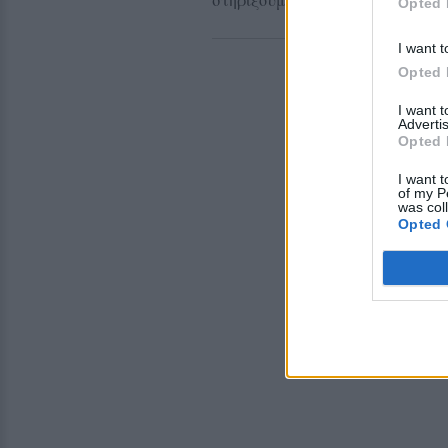
Opted 
I want t
Opted 
I want 
Advertis
Opted 
I want t
of my P
was col
Opted 