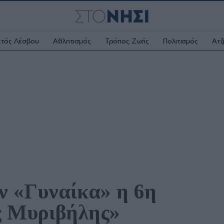
κτός Λέσβου
Αθλητισμός
Τρόπος Ζωής
Πολιτισμός
Ατζ
 «Γυναίκα» η 6η 
ς Μυριβήλης»