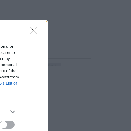
sonal or
ection to
ou may
 personal
ΔΙΑΦΗΜΙΣΗ
out of the
 downstream
B’s List of