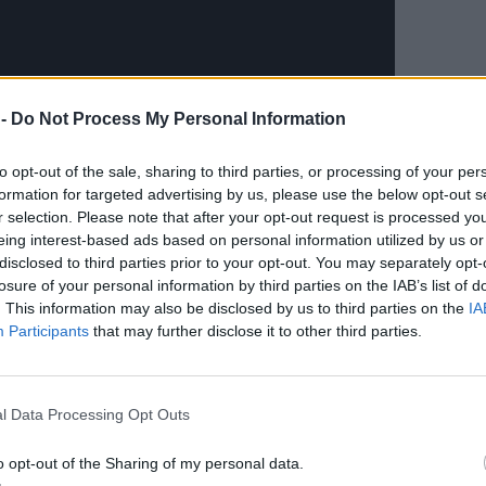
 -
Do Not Process My Personal Information
to opt-out of the sale, sharing to third parties, or processing of your per
formation for targeted advertising by us, please use the below opt-out s
r selection. Please note that after your opt-out request is processed y
eing interest-based ads based on personal information utilized by us or
disclosed to third parties prior to your opt-out. You may separately opt-
losure of your personal information by third parties on the IAB’s list of
. This information may also be disclosed by us to third parties on the
IA
νης, Παναγιώτης Χριστόφας, καλώντας ντόπιους
Participants
that may further disclose it to other third parties.
η
ν στην 6
Έκθεση, για να «δουν τα βιβλία, να
βλίου είναι διαχρονική και πρέπει να επιμένουμε σε
ερε ότι «μέσα από ένα πλούσιο πρόγραμμα με
l Data Processing Opt Outs
βιωματικά εργαστήρια και μουσικές βραδιές
 νέα γενιά μας κοντά στην ανάγνωση και να
o opt-out of the Sharing of my personal data.
ύς δημιουργούς και τα βιβλία του νησιού μας.»