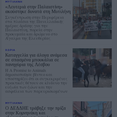
ΜΥΤΙΛΗΝΗ
«Λευτεριά στην Παλαιστίνη»
ακούστηκε δυνατά στη Μυτιλήνη
Συγκέντρωση στην Περιφέρεια
στα πλαίσια της Πανελλαδικής
ημέρας δράσης για την
Παλαιστίνη, πορεία στην
προκυμαία και δρώμενο στο
Άγαλμα της Ελευθερίας
ΧΩΡΙΑ
Καταγγελία για άλογα ανάμεσα
σε σπασμένα μπουκάλια σε
πανηγύρια της Λέσβου
Η A Promise to Animals
δημοσιοποίησε βίντεο και
υποστηρίζει ότι οι συγκεκριμένες
πρακτικές θέτουν σε κίνδυνο την
ευζωία των ζώων και την
ασφάλεια των παρευρισκομένων
ΜΥΤΙΛΗΝΗ
Ο ΔΕΔΔΗΕ τράβηξε την πρίζα
στην Κομνηνάκη και