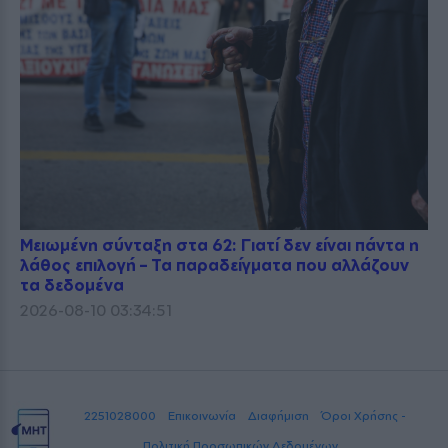
Μειωμένη σύνταξη στα 62: Γιατί δεν είναι πάντα η
λάθος επιλογή – Τα παραδείγματα που αλλάζουν
τα δεδομένα
2026-08-10 03:34:51
2251028000
Επικοινωνία
Διαφήμιση
Όροι Χρήσης -
Πολιτική Προσωπικών Δεδομένων