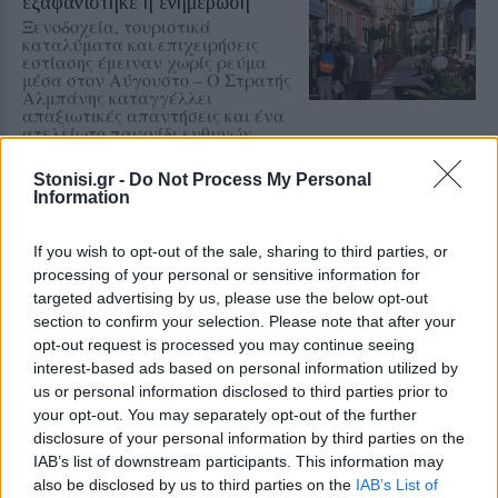
εξαφανίστηκε η ενημέρωση
Ξενοδοχεία, τουριστικά
καταλύματα και επιχειρήσεις
εστίασης έμειναν χωρίς ρεύμα
μέσα στον Αύγουστο – Ο Στρατής
Αλμπάνης καταγγέλλει
απαξιωτικές απαντήσεις και ένα
ατελείωτο παιχνίδι ευθυνών
Stonisi.gr -
Do Not Process My Personal
ΧΩΡΙΑ
Information
Η Αντισσα έγινε μια μεγάλη
χορευτική αγκαλιά
Ο «Τέρπανδρος» Άντισσας και το
If you wish to opt-out of the sale, sharing to third parties, or
Χορευτικό Τμήμα του
processing of your personal or sensitive information for
Χριστιανικού Κέντρου Νεότητος
targeted advertising by us, please use the below opt-out
αντάμωσαν σε μια ξεχωριστή
γιορτή
section to confirm your selection. Please note that after your
opt-out request is processed you may continue seeing
interest-based ads based on personal information utilized by
ΧΩΡΙΑ
us or personal information disclosed to third parties prior to
Οι μικροί δημιουργοί της Αγιάσου
your opt-out. You may separately opt-out of the further
παρουσιάζουν τον δικό τους
disclosure of your personal information by third parties on the
πολύχρωμο κόσμο
IAB’s list of downstream participants. This information may
Η Έκθεση Παιδικής Ζωγραφικής
also be disclosed by us to third parties on the
IAB’s List of
του Αναγνωστηρίου «Η