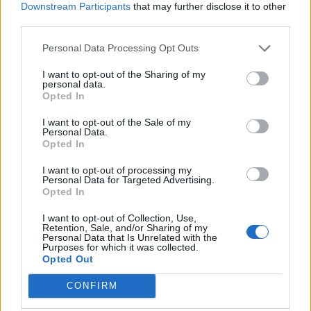
Ανάπτυξη» ανοίγει τις πόρτες της
Downstream Participants
that may further disclose it to other
από τις 10 έως τις 16 Αυγούστου με
third parties.
ελεύθερη είσοδο
Personal Data Processing Opt Outs
ΧΩΡΙΑ
Το Ίππειος μοσχοβολά σύκο από
I want to opt-out of the Sharing of my
personal data.
νωρίς φέτος
Opted In
Η συγκομιδή ξεκίνησε νωρίτερα,
τα δέντρα είναι φορτωμένα και η
πλούσια παραγωγή αναδεικνύει
I want to opt-out of the Sale of my
Personal Data.
ξανά ένα προϊόν δεμένο με την
ιστορία, την οικονομία και τις
Opted In
γεύσεις του χωριού
I want to opt-out of processing my
Personal Data for Targeted Advertising.
ΤΑΞΙΔΙΑ
Opted In
Βόλτα στην Κουρνέλα!
Ένας από τους αγαπημένους
I want to opt-out of Collection, Use,
προορισμούς για τους λάτρεις της
Retention, Sale, and/or Sharing of my
φύσης και για όσους θέλουν να
Personal Data that Is Unrelated with the
Purposes for which it was collected.
γνωρίσουν το νησί από
Opted Out
περιπατητικές διαδρομές
CONFIRM