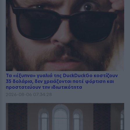
Τα «έξυπνα» γυαλιά της DuckDuckGo κοστίζουν
35 δολάρια, δεν χρειάζονται ποτέ φόρτιση και
προστατεύουν την ιδιωτικότητα
2026-08-06 07:34:28