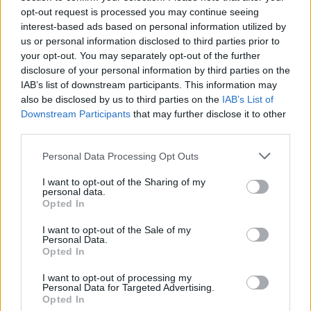
Τεμπονέρας: «Πρωτοφανής συγκέντρωση
opt-out request is processed you may continue seeing
interest-based ads based on personal information utilized by
σκανδάλων»
us or personal information disclosed to third parties prior to
your opt-out. You may separately opt-out of the further
Στο δεύτερο μέρος της παρουσίασης, ο Διονύσης
disclosure of your personal information by third parties on the
Τεμπονέρας επικέντρωσε την κριτική του στα
IAB’s list of downstream participants. This information may
ζητήματα θεσμών και διαφάνειας.
also be disclosed by us to third parties on the
IAB’s List of
Downstream Participants
that may further disclose it to other
Όπως ανέφερε, η ΕΛ.Α.Σ. κατέγραψε δεκάδες
third parties.
υποθέσεις που συνδέονται με κυβερνητικά
Personal Data Processing Opt Outs
στελέχη, κάνοντας λόγο για περισσότερα από 44
πρόσωπα που εμπλέκονται –κατά την παράταξη–
I want to opt-out of the Sharing of my
personal data.
σε σοβαρές υποθέσεις διαφθοράς.
Opted In
Μεταξύ άλλων, αναφέρθηκε στις υποκλοπές, στην
I want to opt-out of the Sale of my
Personal Data.
υπόθεση των Τεμπών, στον ΟΠΕΚΕΠΕ, στις
Opted In
απευθείας αναθέσεις και στη διαρροή προσωπικών
I want to opt-out of processing my
δεδομένων αποδήμων, υποστηρίζοντας ότι κοινός
Personal Data for Targeted Advertising.
παρονομαστής όλων αυτών είναι η λειτουργία
Opted In