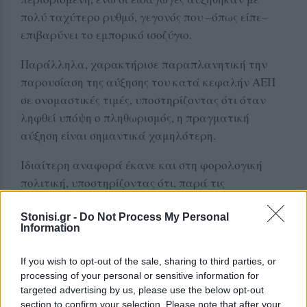
πολύ ταχύτερο ρυθμό, γεγονός που –όπως είπε–
επιβαρύνει το εμπορικό ισοζύγιο.
Παράλληλα, χαρακτήρισε παραπλανητική την
παρουσίαση της αύξησης του κατά κεφαλήν ΑΕΠ
σε ονομαστικές τιμές, υποστηρίζοντας ότι όταν
ληφθεί υπόψη ο πληθωρισμός, η πραγματική
αύξηση είναι σημαντικά χαμηλότερη.
Ιδιαίτερη αναφορά έκανε και στη φορολογική
πολιτική, υποστηρίζοντας ότι, παρά τις
κυβερνητικές αναφορές σε δεκάδες μειώσεις
φόρων, τα συνολικά φορολογικά έσοδα και
Stonisi.gr -
Do Not Process My Personal
Information
ιδιαίτερα τα έσοδα από τον ΦΠΑ έχουν αυξηθεί
σημαντικά, γεγονός που –κατά την εκτίμησή του–
If you wish to opt-out of the sale, sharing to third parties, or
αποδεικνύει μεγαλύτερη φορολογική επιβάρυνση
processing of your personal or sensitive information for
των πολιτών.
targeted advertising by us, please use the below opt-out
section to confirm your selection. Please note that after your