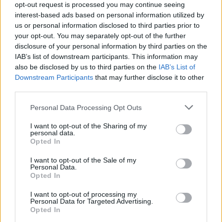
opt-out request is processed you may continue seeing
γευστικούς θησαυρούς της
interest-based ads based on personal information utilized by
Λέσβου
us or personal information disclosed to third parties prior to
Λάδι και τυρί βρέθηκαν στο
επίκεντρο της γιορτής που
your opt-out. You may separately opt-out of the further
πραγματοποιήθηκε στο Δημοτικό
disclosure of your personal information by third parties on the
Σχολείο της Θερμής, στο πλαίσιο
IAB’s list of downstream participants. This information may
του Taste Lesvos και του Λεσβιακού
Καλοκαιριού
also be disclosed by us to third parties on the
IAB’s List of
Downstream Participants
that may further disclose it to other
third parties.
ΠΟΛΙΤΙΚΗ
Στη Θεσσαλονίκη τα
Personal Data Processing Opt Outs
αποκαλυπτήρια του οικονομικού
προγράμματος της ΕΛ.Α.Σ.
I want to opt-out of the Sharing of my
Ο Αλέξης Τσίπρας παρουσιάζει
personal data.
στις αρχές Σεπτεμβρίου το
Opted In
τετραετές σχέδιο της Ελληνικής
Αριστερής Συμπαράταξης για την
ακρίβεια, τη φορολογική
I want to opt-out of the Sale of my
Personal Data.
δικαιοσύνη, την παραγωγική
ανασυγκρότηση και την ενίσχυση
Opted In
του κοινωνικού κράτους
I want to opt-out of processing my
Personal Data for Targeted Advertising.
ΧΩΡΙΑ
Opted In
Μέρα και νύχτα ανοιχτές οι