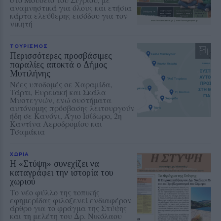
αναμνηστικά για όλους και ετήσια
κάρτα ελεύθερης εισόδου για τον
νικητή
ΤΟΥΡΙΣΜΟΣ
Περισσότερες προσβάσιμες
παραλίες αποκτά ο Δήμος
Μυτιλήνης
Νέες υποδομές σε Χαραμίδα,
Τάρτι, Ευρειακή και Σκάλα
Μυστεγνών, ενώ συστήματα
αυτόνομης πρόσβασης λειτουργούν
ήδη σε Κανόνι, Άγιο Ισίδωρο, 2η
Καντίνα Αεροδρομίου και
Τσαμάκια
ΧΩΡΙΑ
Η «Στύψη» συνεχίζει να
καταγράφει την ιστορία του
χωριού
Το νέο φύλλο της τοπικής
εφημερίδας φιλοξενεί ενδιαφέρον
άρθρο για το φράγμα της Στύψης
και τη μελέτη του Δρ. Νικόλαου