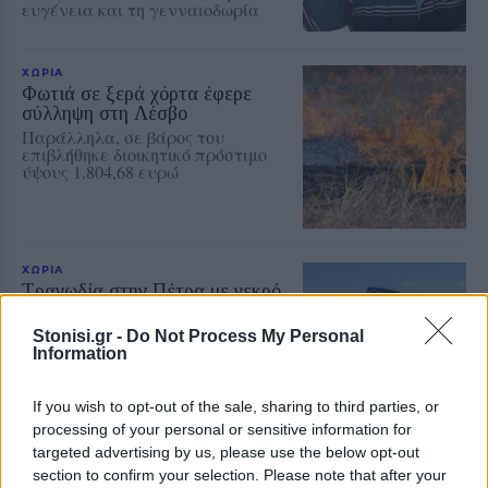
ευγένεια και τη γενναιοδωρία
ΧΩΡΙΑ
Φωτιά σε ξερά χόρτα έφερε
σύλληψη στη Λέσβο
Παράλληλα, σε βάρος του
επιβλήθηκε διοικητικό πρόστιμο
ύψους 1.804,68 ευρώ
ΧΩΡΙΑ
Τραγωδία στην Πέτρα με νεκρό
άνδρα στην παραλία Καβάκι
Ανασύρθηκε χωρίς τις αισθήσεις
Stonisi.gr -
Do Not Process My Personal
του και μεταφέρθηκε στο Κέντρο
Information
Υγείας Καλλονής, όπου
διαπιστώθηκε ο θάνατός του
If you wish to opt-out of the sale, sharing to third parties, or
processing of your personal or sensitive information for
targeted advertising by us, please use the below opt-out
ΧΩΡΙΑ
section to confirm your selection. Please note that after your
Η Θερμή γιόρτασε τους