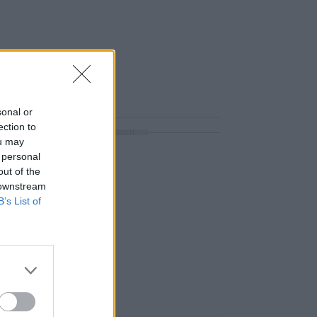
sonal or
ection to
ΔΙΑΦΗΜΙΣΗ
ou may
 personal
out of the
 downstream
B’s List of