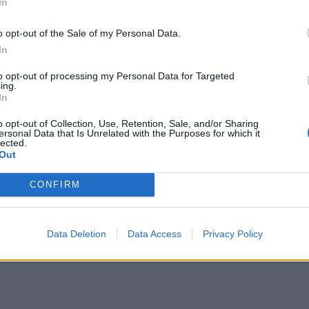
In
ια του Ταμείου είναι χρήματα από το
o opt-out of the Sale of my Personal Data.
ών των χωρών της ΕΕ και του ελληνικού λαού,
In
ύνθηκαν στη χρηματοδότηση των στρατηγικών
η θωράκισή του σε μία ενδεχόμενη νέα
to opt-out of processing my Personal Data for Targeted
η που διαφαίνεται στον ορίζοντα.
ing.
In
o opt-out of Collection, Use, Retention, Sale, and/or Sharing
ersonal Data that Is Unrelated with the Purposes for which it
ων ευρωπαϊκών μονοπωλίων στον ανταγωνισμό
lected.
Out
νέζικα, με αποδέκτες συγκεκριμένους ομίλους
κής μετάβασης» και πλέον στην ενίσχυση της
CONFIRM
σθεσε.
ΔΙΑΦΗΜΙΣΗ
Data Deletion
Data Access
Privacy Policy