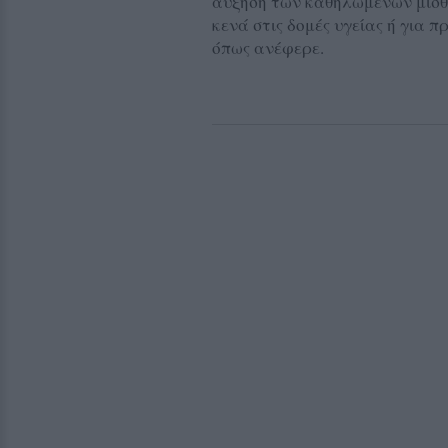
αύξηση των καθηλωμένων μισθ
κενά στις δομές υγείας ή για π
όπως ανέφερε.