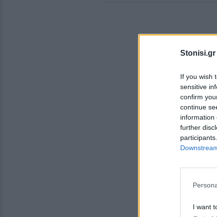
Stonisi.gr
If you wish 
sensitive in
confirm you
continue se
information 
further disc
participants
Downstream 
Persona
I want t