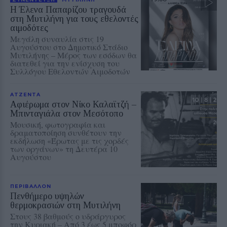
Η Έλενα Παπαρίζου τραγουδά
στη Μυτιλήνη για τους εθελοντές
αιμοδότες
Μεγάλη συναυλία στις 19
Αυγούστου στο Δημοτικό Στάδιο
Μυτιλήνης – Μέρος των εσόδων θα
διατεθεί για την ενίσχυση του
Συλλόγου Εθελοντών Αιμοδοτών
ΑΤΖΕΝΤΑ
Αφιέρωμα στον Νίκο Καλαϊτζή –
Μπινταγιάλα στον Μεσότοπο
Μουσική, φωτογραφία και
δραματοποίηση συνθέτουν την
εκδήλωση «Έρωτας με τις χορδές
των οργάνων» τη Δευτέρα 10
Αυγούστου
ΠΕΡΙΒΑΛΛΟΝ
Πενθήμερο υψηλών
θερμοκρασιών στη Μυτιλήνη
Στους 38 βαθμούς ο υδράργυρος
την Κυριακή – Από 3 έως 5 μποφόρ