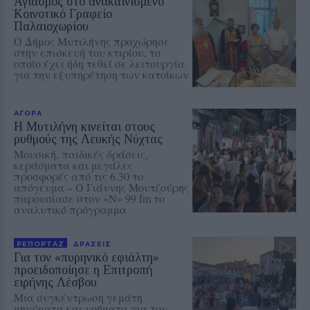
Αγιασμός στο ανακαινισμένο
Κοινοτικό Γραφείο
Παλαιοχωρίου
Ο Δήμος Μυτιλήνης προχώρησε
στην επισκευή του κτιρίου, το
οποίο έχει ήδη τεθεί σε λειτουργία
για την εξυπηρέτηση των κατοίκων
ΑΓΟΡΑ
Η Μυτιλήνη κινείται στους
ρυθμούς της Λευκής Νύχτας
Μουσική, παιδικές δράσεις,
κεράσματα και μεγάλες
προσφορές από τις 6.30 το
απόγευμα – Ο Γιάννης Μουτζούρης
παρουσίασε στον «Ν» 99 fm το
αναλυτικό πρόγραμμα
ΡΕΠΟΡΤΑΖ
ΔΡΑΣΕΙΣ
Για τον «πυρηνικό εφιάλτη»
προειδοποίησε η Επιτροπή
ειρήνης Λέσβου
Μια συγκέντρωση γεμάτη
μηνύματα και νοήματα για τον