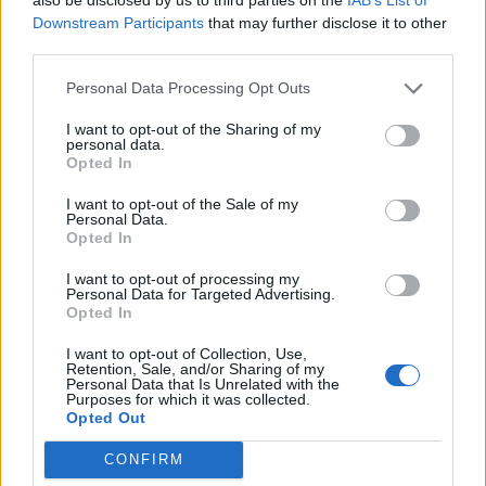
ΧΩΡΙΑ
Downstream Participants
that may further disclose it to other
Καταγγελία για άλογα ανάμεσα
third parties.
σε σπασμένα μπουκάλια σε
πανηγύρια της Λέσβου
Personal Data Processing Opt Outs
Η A Promise to Animals
δημοσιοποίησε βίντεο και
I want to opt-out of the Sharing of my
υποστηρίζει ότι οι συγκεκριμένες
personal data.
πρακτικές θέτουν σε κίνδυνο την
Opted In
ευζωία των ζώων και την
ασφάλεια των παρευρισκομένων
I want to opt-out of the Sale of my
Personal Data.
ΜΥΤΙΛΗΝΗ
Opted In
Ο ΔΕΔΔΗΕ τράβηξε την πρίζα
στην Κομνηνάκη και
I want to opt-out of processing my
εξαφανίστηκε η ενημέρωση
Personal Data for Targeted Advertising.
Opted In
Ξενοδοχεία, τουριστικά
καταλύματα και επιχειρήσεις
εστίασης έμειναν χωρίς ρεύμα
I want to opt-out of Collection, Use,
μέσα στον Αύγουστο – Ο Στρατής
Retention, Sale, and/or Sharing of my
Personal Data that Is Unrelated with the
Αλμπάνης καταγγέλλει
Purposes for which it was collected.
απαξιωτικές απαντήσεις και ένα
Opted Out
ατελείωτο παιχνίδι ευθυνών
CONFIRM
ΧΩΡΙΑ