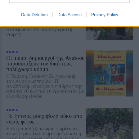
Η Αντισσα έγινε μια μεγάλη
χορευτική αγκαλιά
Ο «Τέρπανδρος» Άντισσας και το
Data Deletion
Data Access
Privacy Policy
Χορευτικό Τμήμα του
Χριστιανικού Κέντρου Νεότητος
αντάμωσαν σε μια ξεχωριστή
γιορτή
ΧΩΡΙΑ
Οι μικροί δημιουργοί της Αγιάσου
παρουσιάζουν τον δικό τους
πολύχρωμο κόσμο
Η Έκθεση Παιδικής Ζωγραφικής
του Αναγνωστηρίου «Η
Ανάπτυξη» ανοίγει τις πόρτες της
από τις 10 έως τις 16 Αυγούστου με
ελεύθερη είσοδο
ΧΩΡΙΑ
Το Ίππειος μοσχοβολά σύκο από
νωρίς φέτος
Η συγκομιδή ξεκίνησε νωρίτερα,
τα δέντρα είναι φορτωμένα και η
πλούσια παραγωγή αναδεικνύει