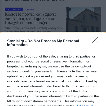
ΡΕΠΟΡΤΑΖ
ΧΩΡΙΑ
Κλειστές πόρτες και χαμένες
υποσχέσεις στο Γηροκομείο
Πολιχνίτου που ρημάζει
Μια αναγκαία κοινωνική δομή δεν
λειτούργησε ποτέ, παρά τα
χρήματα που δαπανήθηκαν για την
επισκευή και τον εξοπλισμό της,
Stonisi.gr -
Do Not Process My Personal
ενώ ο χρόνος πολλαπλασιάζει τις
Information
φθορές και απαξιώνει τη δημόσια
περιουσία του Δήμου Δυτικής
Λέσβου
If you wish to opt-out of the sale, sharing to third parties, or
processing of your personal or sensitive information for
ΜΥΤΙΛΗΝΗ
targeted advertising by us, please use the below opt-out
«Λευτεριά στην Παλαιστίνη»
section to confirm your selection. Please note that after your
ακούστηκε δυνατά στη Μυτιλήνη
opt-out request is processed you may continue seeing
Συγκέντρωση στην Περιφέρεια
interest-based ads based on personal information utilized by
στα πλαίσια της Πανελλαδικής
us or personal information disclosed to third parties prior to
ημέρας δράσης για την
Παλαιστίνη, πορεία στην
your opt-out. You may separately opt-out of the further
προκυμαία και δρώμενο στο
disclosure of your personal information by third parties on the
Άγαλμα της Ελευθερίας
IAB’s list of downstream participants. This information may
also be disclosed by us to third parties on the
IAB’s List of