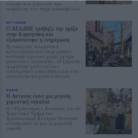
ευζωία των ζώων και την
ασφάλεια των παρευρισκομένων
ΜΥΤΙΛΗΝΗ
Ο ΔΕΔΔΗΕ τράβηξε την πρίζα
στην Κομνηνάκη και
εξαφανίστηκε η ενημέρωση
Ξενοδοχεία, τουριστικά
καταλύματα και επιχειρήσεις
εστίασης έμειναν χωρίς ρεύμα
μέσα στον Αύγουστο – Ο Στρατής
Αλμπάνης καταγγέλλει
απαξιωτικές απαντήσεις και ένα
ατελείωτο παιχνίδι ευθυνών
ΧΩΡΙΑ
Η Αντισσα έγινε μια μεγάλη
χορευτική αγκαλιά
Ο «Τέρπανδρος» Άντισσας και το
Χορευτικό Τμήμα του
Χριστιανικού Κέντρου Νεότητος
αντάμωσαν σε μια ξεχωριστή
γιορτή