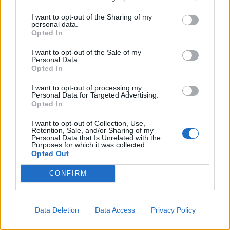
Παρουσία φωτογράφου: Καθημερινά 20:00 – 23:00
I want to opt-out of the Sharing of my
personal data.
Opted In
I want to opt-out of the Sale of my
Personal Data.
Δείτε περισσότερα άρθρα μας στα αποτελέσματα
Opted In
αναζήτησης
I want to opt-out of processing my
Add stonisi.gr on Google ↗
Personal Data for Targeted Advertising.
Opted In
I want to opt-out of Collection, Use,
Retention, Sale, and/or Sharing of my
Personal Data that Is Unrelated with the
ΣΤΗΝ ΙΔΙΑ ΚΑΤΗΓΟΡΙΑ
Purposes for which it was collected.
Opted Out
ΧΩΡΙΑ
Καταγγελία για άλογα ανάμεσα
CONFIRM
σε σπασμένα μπουκάλια σε
πανηγύρια της Λέσβου
Η A Promise to Animals
Data Deletion
Data Access
Privacy Policy
δημοσιοποίησε βίντεο και
υποστηρίζει ότι οι συγκεκριμένες
πρακτικές θέτουν σε κίνδυνο την