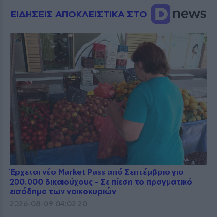
ΕΙΔΗΣΕΙΣ ΑΠΟΚΛΕΙΣΤΙΚΑ ΣΤΟ
Έρχεται νέο Market Pass από Σεπτέμβριο για
200.000 δικαιούχους - Σε πίεση το πραγματικό
εισόδημα των νοικοκυριών
2026-08-09 04:02:20