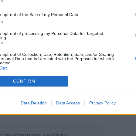
ώνεται στην αντιπυρική προστασία, με τη
In
ρει, όπως αναφέρει, περσινά ερωτήματα,
o opt-out of the Sale of my Personal Data.
χρονιά παρουσιάζει αυξημένο κίνδυνο λόγω των
In
οηγήθηκαν αλλά και των περιορισμών στη
ς πυρετού. Η παράταξη ζητά ενημέρωση για
to opt-out of processing my Personal Data for Targeted
ing.
της Πολιτικής Προστασίας, τη χρηματοδότηση
In
πυροπροστασία, την κατάσταση των δημοτικών
o opt-out of Collection, Use, Retention, Sale, and/or Sharing
 μελέτη προστασίας, τη διάνοιξη αντιπυρικών
ersonal Data that Is Unrelated with the Purposes for which it
lected.
ών και δημοτικών δρόμων, καθώς και για τον
Out
νών νερού και τη συντήρηση των
γκεκριμένο θέμα καταθέτει η δημοτική
CONFIRM
εθούν προς απάντηση από τη δημοτική αρχή
Data Deletion
Data Access
Privacy Policy
υνεδρίαση λογοδοσίας του Δημοτικού
ας στα αποτελέσματα αναζήτησης