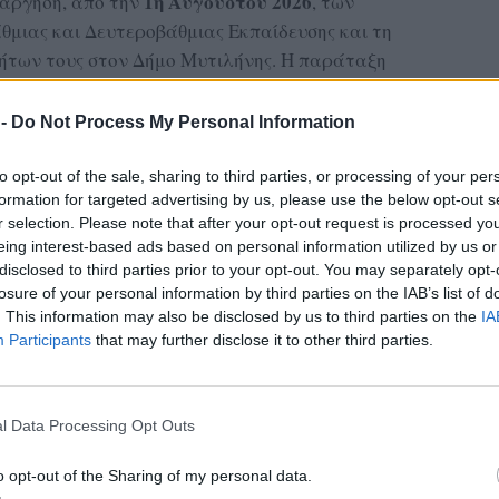
1η Αυγούστου 2026
άργηση, από την
, των
μιας και Δευτεροβάθμιας Εκπαίδευσης και τη
των τους στον Δήμο Μυτιλήνης. Η παράταξη
όπο με τον οποίο θα οργανωθεί η μετάβαση στο
λιστεί η ομαλή λειτουργία των σχολικών
 -
Do Not Process My Personal Information
αράλληλα, θέτει ερωτήματα για το προσωπικό
 καταργούμενες Σχολικές Επιτροπές με
to opt-out of the sale, sharing to third parties, or processing of your per
formation for targeted advertising by us, please use the below opt-out s
ι ζητά να πληροφορηθεί ποιες ενέργειες έχουν
r selection. Please note that after your opt-out request is processed y
σίας τους στον Δήμο. Το θέμα εισηγείται ο
eing interest-based ads based on personal information utilized by us or
της Αυγουστίδης
.
disclosed to third parties prior to your opt-out. You may separately opt-
losure of your personal information by third parties on the IAB’s list of
ΔΙΑΦΗΜΙΣΗ
. This information may also be disclosed by us to third parties on the
IA
Participants
that may further disclose it to other third parties.
l Data Processing Opt Outs
o opt-out of the Sharing of my personal data.