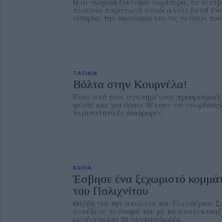
Η συγκομιδή ξεκίνησε νωρίτερα, τα δέντρ
πλούσια παραγωγή αναδεικνύει ξανά ένα
ιστορία, την οικονομία και τις γεύσεις το
ΤΑΞΙΔΙΑ
Βόλτα στην Κουρνέλα!
Ένας από τους αγαπημένους προορισμούς 
φύσης και για όσους θέλουν να γνωρίσουν
περιπατητικές διαδρομές
ΧΩΡΙΑ
Έσβησε ένα ξεχωριστό κομμάτ
του Πολιχνίτου
Θλίψη για την απώλεια του Ελευθέριου Σ
συνέδεσε το όνομά του με τα αναψυκτικ
ευγένεια και τη γενναιοδωρία