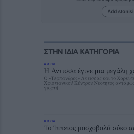
Add stonisi
ΣΤΗΝ ΙΔΙΑ ΚΑΤΗΓΟΡΙΑ
ΧΩΡΙΑ
Η Αντισσα έγινε μια μεγάλη χ
Ο «Τέρπανδρος» Άντισσας και το Χορευτ
Χριστιανικού Κέντρου Νεότητος αντάμωσ
γιορτή
ΧΩΡΙΑ
Το Ίππειος μοσχοβολά σύκο α