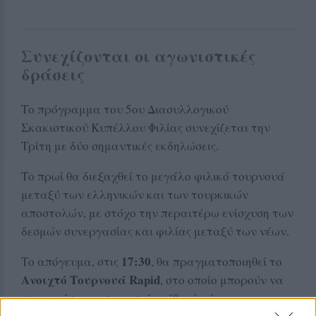
Συνεχίζονται οι αγωνιστικές
δράσεις
Το πρόγραμμα του 5ου Διασυλλογικού
Σκακιστικού Κυπέλλου Φιλίας συνεχίζεται την
Τρίτη με δύο σημαντικές εκδηλώσεις.
Το πρωί θα διεξαχθεί το μεγάλο φιλικό τουρνουά
μεταξύ των ελληνικών και των τουρκικών
αποστολών, με στόχο την περαιτέρω ενίσχυση των
δεσμών συνεργασίας και φιλίας μεταξύ των νέων.
17:30
Το απόγευμα, στις
, θα πραγματοποιηθεί το
Ανοιχτό Τουρνουά Rapid
, στο οποίο μπορούν να
συμμετάσχουν σκακιστές κάθε ηλικίας.