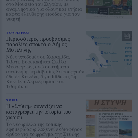
στο Μουσείο του Σιγρίου, με
αναμνηστικά για όλους και ετήσια
κάρτα ελεύθερης εισόδου για τον
νικητή
ΤΟΥΡΙΣΜΟΣ
Περισσότερες προσβάσιμες
παραλίες αποκτά ο Δήμος
Μυτιλήνης
Νέες υποδομές σε Χαραμίδα,
Τάρτι, Ευρειακή και Σκάλα
Μυστεγνών, ενώ συστήματα
αυτόνομης πρόσβασης λειτουργούν
ήδη σε Κανόνι, Άγιο Ισίδωρο, 2η
Καντίνα Αεροδρομίου και
Τσαμάκια
ΧΩΡΙΑ
Η «Στύψη» συνεχίζει να
καταγράφει την ιστορία του
χωριού
Το νέο φύλλο της τοπικής
εφημερίδας φιλοξενεί ενδιαφέρον
άρθρο για το φράγμα της Στύψης