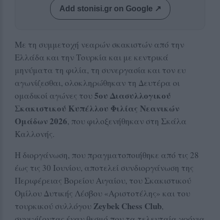
Add stonisi.gr on Google ↗
Με τη συμμετοχή νεαρών σκακιστών από την
Ελλάδα και την Τουρκία και με κεντρικά
μηνύματα τη φιλία, τη συνεργασία και τον ευ
αγωνίζεσθαι, ολοκληρώθηκαν τη Δευτέρα οι
5ου Διασυλλογικού
ομαδικοί αγώνες του
Σκακιστικού Κυπέλλου Φιλίας Νεανικών
Ομάδων 2026
, που φιλοξενήθηκαν στη Σκάλα
Καλλονής.
Η διοργάνωση, που πραγματοποιήθηκε από τις 28
έως τις 30 Ιουνίου, αποτελεί συνδιοργάνωση της
Περιφέρειας Βορείου Αιγαίου, του Σκακιστικού
Ομίλου Δυτικής Λέσβου «Αριστοτέλης» και του
Zeybek Chess Club
τουρκικού συλλόγου
,
συνεχίζοντας έναν θεσμό που τα τελευταία χρόνια