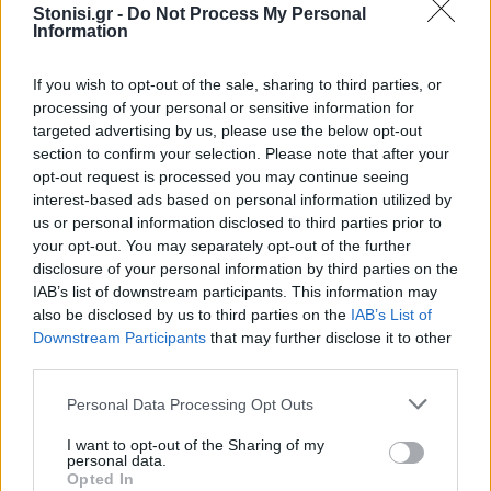
Stonisi.gr -
Do Not Process My Personal
Ευχαριστίες στους υποστηρικτές
Information
Οι διοργανωτές ευχαρίστησαν όλους όσοι
If you wish to opt-out of the sale, sharing to third parties, or
συνέβαλαν στην επιτυχημένη διεξαγωγή της
processing of your personal or sensitive information for
targeted advertising by us, please use the below opt-out
διοργάνωσης, απευθύνοντας ιδιαίτερες
section to confirm your selection. Please note that after your
ευχαριστίες στην Περιφέρεια Βορείου Αιγαίου για
opt-out request is processed you may continue seeing
τη στήριξή της, στην Πρωτοβάθμια Σχολική
interest-based ads based on personal information utilized by
Επιτροπή για την παραχώρηση των χώρων, καθώς
us or personal information disclosed to third parties prior to
your opt-out. You may separately opt-out of the further
και στην ΚοινΣΕπ Ανεμώτιας «Ηφαίστειο
disclosure of your personal information by third parties on the
Παπαδέλλης Olive Oil
Ανεμώτιας», την εταιρεία
,
IAB’s list of downstream participants. This information may
Αρίσβη
Aegeon
τα ξενοδοχεία
και
, το
also be disclosed by us to third parties on the
IAB’s List of
Τρύφων
Matrix
μεζεδοπωλείο
, το καφέ
και το
Downstream Participants
that may further disclose it to other
third parties.
Μπενά Φιλία
Λογιστικό Γραφείο
για την
πολύτιμη συμβολή τους.
Personal Data Processing Opt Outs
I want to opt-out of the Sharing of my
Δείτε περισσότερα άρθρα μας στα αποτελέσματα
personal data.
αναζήτησης
Opted In