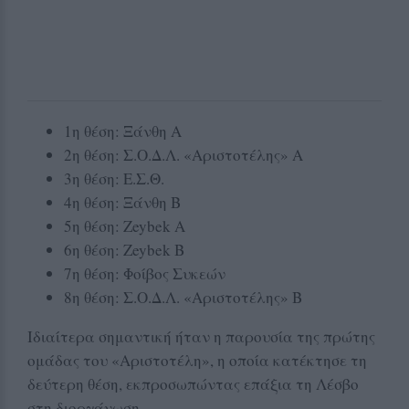
1η θέση: Ξάνθη Α
2η θέση: Σ.Ο.Δ.Λ. «Αριστοτέλης» Α
3η θέση: Ε.Σ.Θ.
4η θέση: Ξάνθη Β
5η θέση: Zeybek A
6η θέση: Zeybek B
7η θέση: Φοίβος Συκεών
8η θέση: Σ.Ο.Δ.Λ. «Αριστοτέλης» Β
Ιδιαίτερα σημαντική ήταν η παρουσία της πρώτης
ομάδας του «Αριστοτέλη», η οποία κατέκτησε τη
δεύτερη θέση, εκπροσωπώντας επάξια τη Λέσβο
στη διοργάνωση.