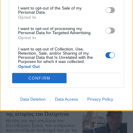
I want to opt-out of the Sale of my
Add stonisi.gr on Google ↗
Personal Data.
Opted In
I want to opt-out of processing my
Personal Data for Targeted Advertising.
ΣΤΗΝ ΙΔΙΑ ΚΑΤΗΓΟΡΙΑ
Opted In
I want to opt-out of Collection, Use,
ΤΑΞΙΔΙΑ
Retention, Sale, and/or Sharing of my
Βόλτα στην Κουρνέλα!
Personal Data that Is Unrelated with the
Ένας από τους αγαπημένους
Purposes for which it was collected.
προορισμούς για τους λάτρεις της
Opted Out
φύσης και για όσους θέλουν να
γνωρίσουν το νησί από
CONFIRM
περιπατητικές διαδρομές
Data Deletion
Data Access
Privacy Policy
ΧΩΡΙΑ
Έσβησε ένα ξεχωριστό κομμάτι
της ιστορίας του Πολιχνίτου
Θλίψη για την απώλεια του
Ελευθέριου Συκά, του ανθρώπου
που συνέδεσε το όνομά του με τα