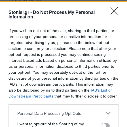
επόμενες γενιές.
Stonisi.gr -
Do Not Process My Personal
Information
Δείτε περισσότερα άρθρα μας στα αποτελέσματα
αναζήτησης
If you wish to opt-out of the sale, sharing to third parties, or
Add stonisi.gr on Google ↗
processing of your personal or sensitive information for
targeted advertising by us, please use the below opt-out
section to confirm your selection. Please note that after your
opt-out request is processed you may continue seeing
ΣΤΗΝ ΙΔΙΑ ΚΑΤΗΓΟΡΙΑ
interest-based ads based on personal information utilized by
us or personal information disclosed to third parties prior to
ΜΥΤΙΛΗΝΗ
your opt-out. You may separately opt-out of the further
Ο ΔΕΔΔΗΕ τράβηξε την πρίζα
disclosure of your personal information by third parties on the
στην Κομνηνάκη και
IAB’s list of downstream participants. This information may
εξαφανίστηκε η ενημέρωση
also be disclosed by us to third parties on the
IAB’s List of
Ξενοδοχεία, τουριστικά
Downstream Participants
that may further disclose it to other
καταλύματα και επιχειρήσεις
εστίασης έμειναν χωρίς ρεύμα
third parties.
μέσα στον Αύγουστο – Ο Στρατής
Αλμπάνης καταγγέλλει
Personal Data Processing Opt Outs
απαξιωτικές απαντήσεις και ένα
ατελείωτο παιχνίδι ευθυνών
I want to opt-out of the Sharing of my