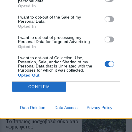
personal data.
Opted In
ΧΩΡΙΑ
Η Αντισσα έγινε μια μεγάλη
I want to opt-out of the Sale of my
χορευτική αγκαλιά
Personal Data.
Ο «Τέρπανδρος» Άντισσας και το
Opted In
Χορευτικό Τμήμα του
Χριστιανικού Κέντρου Νεότητος
I want to opt-out of processing my
αντάμωσαν σε μια ξεχωριστή
Personal Data for Targeted Advertising.
γιορτή
Opted In
I want to opt-out of Collection, Use,
ΧΩΡΙΑ
Retention, Sale, and/or Sharing of my
Οι μικροί δημιουργοί της Αγιάσου
Personal Data that Is Unrelated with the
Purposes for which it was collected.
παρουσιάζουν τον δικό τους
Opted Out
πολύχρωμο κόσμο
Η Έκθεση Παιδικής Ζωγραφικής
CONFIRM
του Αναγνωστηρίου «Η
Ανάπτυξη» ανοίγει τις πόρτες της
από τις 10 έως τις 16 Αυγούστου με
ελεύθερη είσοδο
Data Deletion
Data Access
Privacy Policy
ΧΩΡΙΑ
Το Ίππειος μοσχοβολά σύκο από
νωρίς φέτος