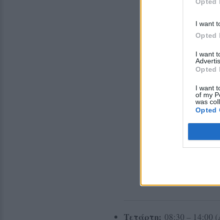
Opted 
I want t
Opted 
I want 
Advertis
Opted 
I want t
of my P
was col
Opted 
Τετάρτη:
08:30 – 14:00 