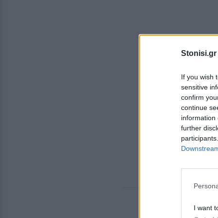
Stonisi.gr
If you wish 
sensitive in
confirm you
continue se
information 
further disc
participants
Downstream 
Persona
I want t