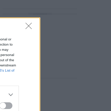
ΔΙΑΦΗΜΙΣΗ
sonal or
ection to
ou may
 personal
out of the
 downstream
B’s List of