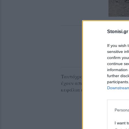
Stonisi.gr
If you wish 
sensitive in
confirm you
continue se
information 
Ταυτόχρονα, όμως, όπως προκύ
further disc
participants
έχουν απορριφθεί νεκρά πρόβα
Downstream 
κεφάλια κ.λπ.
Persona
I want t