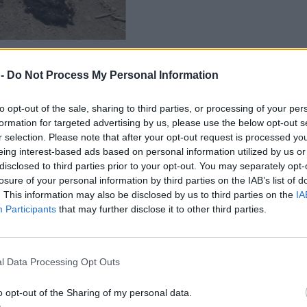
ΔΙΑΦΗΜΙΣΗ
 -
Do Not Process My Personal Information
to opt-out of the sale, sharing to third parties, or processing of your per
formation for targeted advertising by us, please use the below opt-out s
r selection. Please note that after your opt-out request is processed y
eing interest-based ads based on personal information utilized by us or
disclosed to third parties prior to your opt-out. You may separately opt-
πτει και από τις φωτογραφίες, στο σημείο
losure of your personal information by third parties on the IAB’s list of
. This information may also be disclosed by us to third parties on the
IA
τα ή τμήματα ζώων, όπως δέρματα, κοιλιές,
Participants
that may further disclose it to other third parties.
l Data Processing Opt Outs
o opt-out of the Sharing of my personal data.