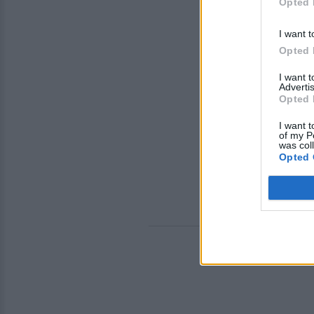
Opted 
I want t
Opted 
I want 
Advertis
Opted 
I want t
of my P
was col
Opted 