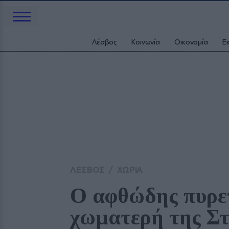
Λέσβος
Κοινωνία
Οικονομία
Ε
ΛΕΣΒΟΣ
/
ΧΩΡΙΑ
Ο αφθώδης πυρετ
χωματερή της Σ