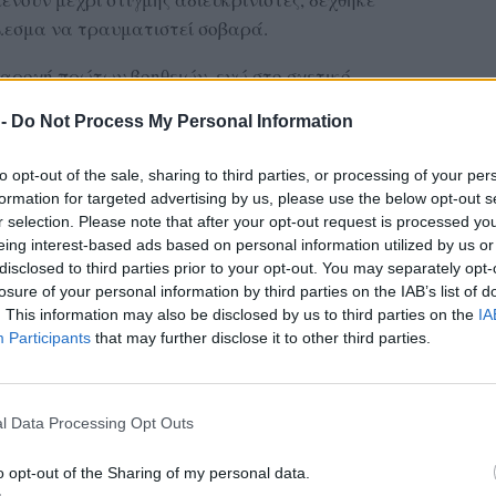
λεσμα να τραυματιστεί σοβαρά.
αροχή πρώτων βοηθειών, ενώ στο σχετικό
είας καταγραφόταν ότι έφερε «κακώσεις από
 -
Do Not Process My Personal Information
 της υγείας του κρίθηκε σοβαρή και
Μυτιλήνης, όπου νοσηλευόταν μέχρι σήμερα,
to opt-out of the sale, sharing to third parties, or processing of your per
τά του.
formation for targeted advertising by us, please use the below opt-out s
r selection. Please note that after your opt-out request is processed y
eing interest-based ads based on personal information utilized by us or
ας στα αποτελέσματα αναζήτησης
disclosed to third parties prior to your opt-out. You may separately opt-
losure of your personal information by third parties on the IAB’s list of
.gr on Google ↗
. This information may also be disclosed by us to third parties on the
IA
Participants
that may further disclose it to other third parties.
l Data Processing Opt Outs
o opt-out of the Sharing of my personal data.