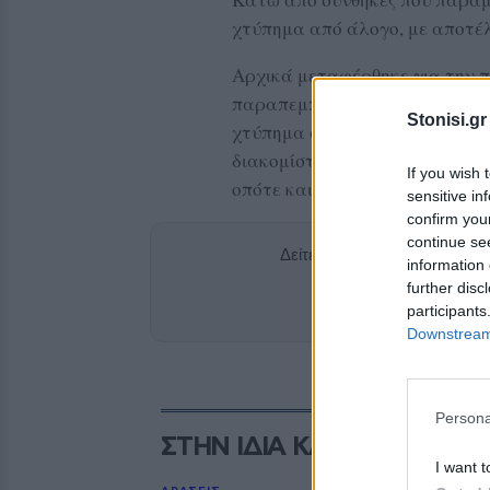
χτύπημα από άλογο, με αποτέ
Αρχικά μεταφέρθηκε για την π
παραπεμπτικό του Κέντρου Υγ
Stonisi.gr
χτύπημα αλόγου». Η κατάσταση
διακομίστηκε στο Νοσοκομείο 
If you wish 
οπότε και υπέκυψε στα τραύμα
sensitive in
confirm you
continue se
Δείτε περισσότερα άρθρα μ
information 
further disc
Add stonisi
participants
Downstream 
Persona
ΣΤΗΝ ΙΔΙΑ ΚΑΤΗΓΟΡΙΑ
I want t