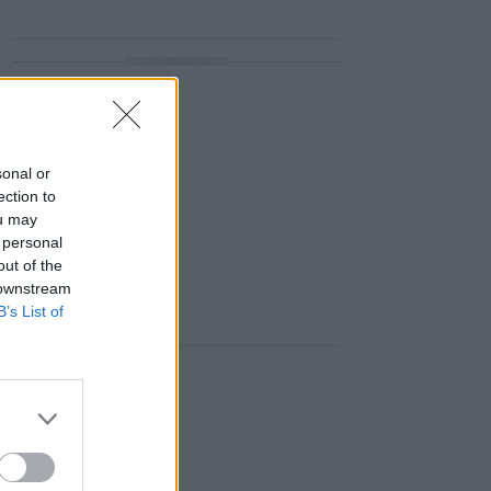
ΔΙΑΦΗΜΙΣΗ
sonal or
ection to
ou may
 personal
out of the
 downstream
B’s List of