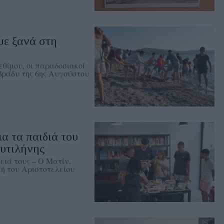
ψε ξανά στη
θίμου, οι παραδοσιακοί
 βράδυ της 6ης Αυγούστου
ια τα παιδιά του
υτιλήνης
ειά τους – Ο Ματίν,
ή του Αριστοτελείου