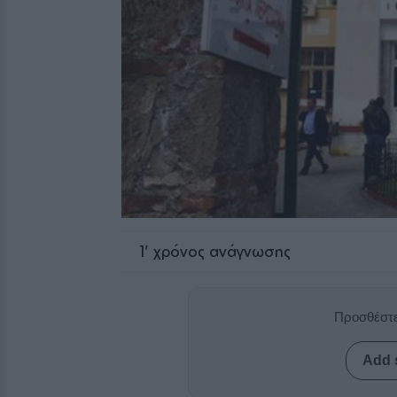
1
' χρόνος ανάγνωσης
Προσθέστε
Add 