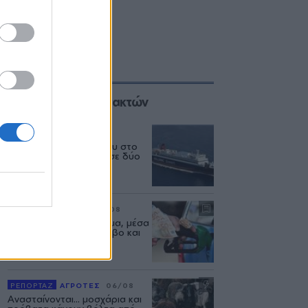
Επιλογές των Συντακτών
ΕΛΛΑΔΑ
06/08
Δεύτερη εμπλοκή κάβου στο
«Νήσος Ρόδος» μέσα σε δύο
μήνες
ΡΕΠΟΡΤΑΖ
ΑΓΟΡΑ
07/08
Φωτιά πήραν τα καυσιμα, μέσα
στον Αύγουστο σε Λέσβο και
Λήμνο
ΡΕΠΟΡΤΑΖ
ΑΓΡΟΤΕΣ
06/08
Ανασταίνονται... μοσχάρια και