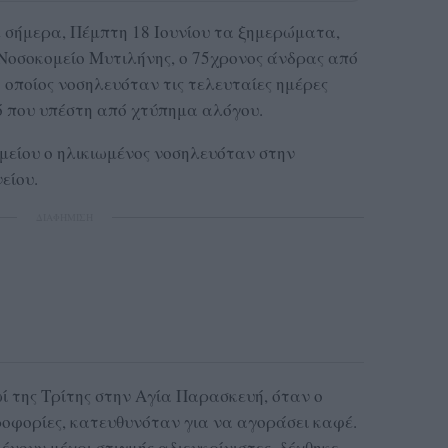
 σήμερα, Πέμπτη 18 Ιουνίου τα ξημερώματα,
 Νοσοκομείο Μυτιλήνης
, ο 75χρονος άνδρας από
ο οποίος νοσηλευόταν τις τελευταίες ημέρες
 που υπέστη από χτύπημα αλόγου.
είου ο ηλικιωμένος νοσηλευόταν στην
είου.
ΔΙΑΦΗΜΙΣΗ
ί της Τρίτης στην Αγία Παρασκευή, όταν ο
οφορίες, κατευθυνόταν για να αγοράσει καφέ.
νουν μέχρι στιγμής αδιευκρίνιστες, δέχθηκε