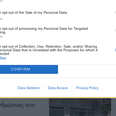
In
Απολιθωμένο
ίδι
o opt-out of the Sale of my Personal Data.
είο του Σιγρίου, με
In
ελεύθερης εισόδου για
to opt-out of processing my Personal Data for Targeted
ing.
In
o opt-out of Collection, Use, Retention, Sale, and/or Sharing
ersonal Data that Is Unrelated with the Purposes for which it
lected.
έρ της
Out
ς γιατρούς της
CONFIRM
πόγευμα, έξω από το
 Αιγαίου στη Μυτιλήνη η
Data Deletion
Data Access
Privacy Policy
ανθρώπους που