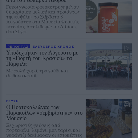
Γευσιγνωσία φρεσκοτρυγημένου
θυμαρίσιου μελιού και προϊόντων
της κυψέλης το Σάββατο 8
Αυγούστου στο Μουσείο Φυσικής
Ιστορίας Απολιθωμένου Δάσους
στο Σίγρι
ΡΕΠΟΡΤΑΖ
ΕΛΕΥΘΕΡΟΣ ΧΡΟΝΟΣ
Υποδεχτήκαν τον Αύγουστο με
τη «Γιορτή του Κρασιού» τα
Πάμφιλα
Με πολύ χορό, τραγούδι και
άφθονο κρασί
ΓΕΥΣΗ
Ο Πορτοκαλεώνας των
Παρακοίλων «σερβιρίστηκε» στο
Μουσείο
Ξεχωριστές γεύσεις από
πορτοκάλι, λεμόνι, μανταρίνι και
νεράντζι δοκίμασαν οι επισκέπτες