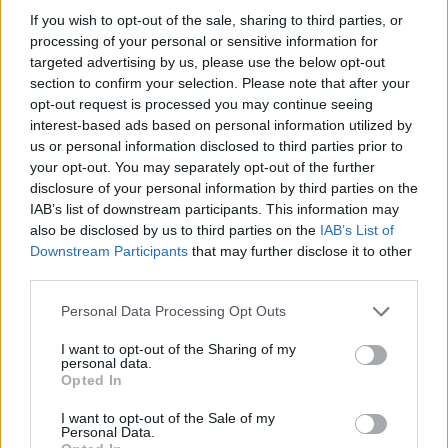
Γευσιγνωσία παραδοσιακών
If you wish to opt-out of the sale, sharing to third parties, or
προϊόντων από την οικοτεχνία «Το
processing of your personal or sensitive information for
Στυψανό» την Κυριακή 9
Αυγούστου στο Σίγρι
targeted advertising by us, please use the below opt-out
section to confirm your selection. Please note that after your
opt-out request is processed you may continue seeing
interest-based ads based on personal information utilized by
ΡΕΠΟΡΤΑΖ
ΔΡΑΣΕΙΣ
us or personal information disclosed to third parties prior to
Στο Πανελλήνιον έκθεση
your opt-out. You may separately opt-out of the further
σύνδεσης του σήμερα της
disclosure of your personal information by third parties on the
Μυτιλήνης με το χθες
IAB’s list of downstream participants. This information may
Μια έκθεση διοργανωμένη από τον
Εμπορικό Σύλλογο Μυτιλήνης
also be disclosed by us to third parties on the
IAB’s List of
Downstream Participants
that may further disclose it to other
third parties.
Personal Data Processing Opt Outs
ΡΕΠΟΡΤΑΖ
ΔΡΑΣΕΙΣ
Για τον «πυρηνικό εφιάλτη»
I want to opt-out of the Sharing of my
προειδοποίησε η Επιτροπή
personal data.
ειρήνης Λέσβου
Opted In
Μια συγκέντρωση γεμάτη
μηνύματα και νοήματα για τον
I want to opt-out of the Sale of my
πόλεμο και την ειρήνη
Personal Data.