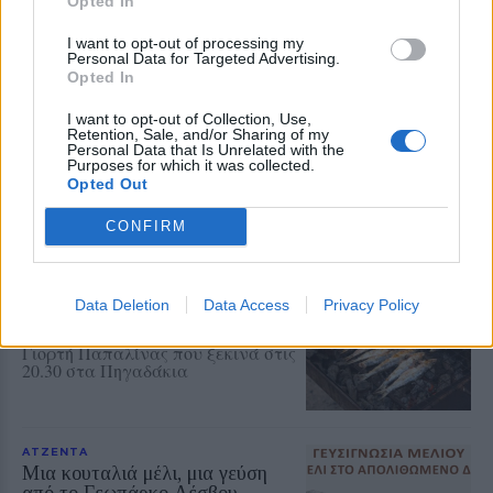
Opted In
I want to opt-out of processing my
ΓΕΥΣΗ
Personal Data for Targeted Advertising.
Γέμισε αρώματα το Μεγαλοχώρι
Opted In
στη γιορτή βοτάνων
Πλήθος κόσμου συμμετείχε στην
I want to opt-out of Collection, Use,
εκδήλωση του Taste Lesvos με
Retention, Sale, and/or Sharing of my
Personal Data that Is Unrelated with the
επίκεντρο τη γαστρονομική και
Purposes for which it was collected.
φυσική κληρονομιά της Λέσβου
Opted Out
CONFIRM
ΑΤΖΕΝΤΑ
Παπαλίνα, ούζο και μουσική
απόψε στον Κόλπο της Γέρας
Data Deletion
Data Access
Privacy Policy
Πλούσιο καλλιτεχνικό πρόγραμμα
και χορευτικά συγκροτήματα στη
Γιορτή Παπαλίνας που ξεκινά στις
20.30 στα Πηγαδάκια
ΑΤΖΕΝΤΑ
Μια κουταλιά μέλι, μια γεύση
από το Γεωπάρκο Λέσβου