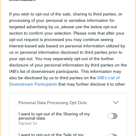
δεν γινόταν συστηματική επικαιροποίησή του. Ο κ.
Λαγουτάρης σημειώνει ότι, για να αποκτήσει
If you wish to opt-out of the sale, sharing to third parties, or
processing of your personal or sensitive information for
αξιοπιστία το μητρώο, θα πρέπει ουσιαστικά να
targeted advertising by us, please use the below opt-out
δημιουργηθεί εκ νέου από την αρχή.
section to confirm your selection. Please note that after your
opt-out request is processed you may continue seeing
Επειδή όλα τα παραπάνω δεν αφορούν μόνο την
interest-based ads based on personal information utilized by
περίπτωση της Λέσβου αλλά ολόκληρη τη χώρα,
us or personal information disclosed to third parties prior to
φαίνεται πως το Υπουργείο Αγροτικής Ανάπτυξης
your opt-out. You may separately opt-out of the further
disclosure of your personal information by third parties on the
προσανατολίζεται στην ενημέρωση του
IAB’s list of downstream participants. This information may
Ελαιοκομικού Μητρώου μέσα από τη διασύνδεσή
also be disclosed by us to third parties on the
IAB’s List of
του με το ΟΣΔΕ. Αυτή θα ήταν μια πραγματικά
Downstream Participants
that may further disclose it to other
πολύ καλή λύση, αν το ΟΣΔΕ του 2026 ξεκινήσει
third parties.
να λειτουργεί κάποια στιγμή εντός του έτους.
Personal Data Processing Opt Outs
Οι τελευταίες δημοσιογραφικές πληροφορίες
I want to opt-out of the Sharing of my
personal data.
θέλουν το ΟΣΔΕ του 2026 να κάνει δειλά-δειλά το
Opted In
ξεκίνημά του προς τα τέλη Ιουνίου.
I want to opt-out of the Sale of my