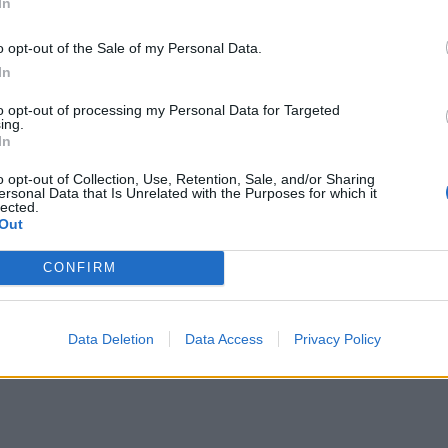
In
Κέντρο Πολιτισμού Ίδρυμα Σταύρος Νιάρχος
o opt-out of the Sale of my Personal Data.
ΔΙΑΦΗΜΙΣΗ
In
to opt-out of processing my Personal Data for Targeted
ing.
In
o opt-out of Collection, Use, Retention, Sale, and/or Sharing
ersonal Data that Is Unrelated with the Purposes for which it
lected.
Out
CONFIRM
Data Deletion
Data Access
Privacy Policy