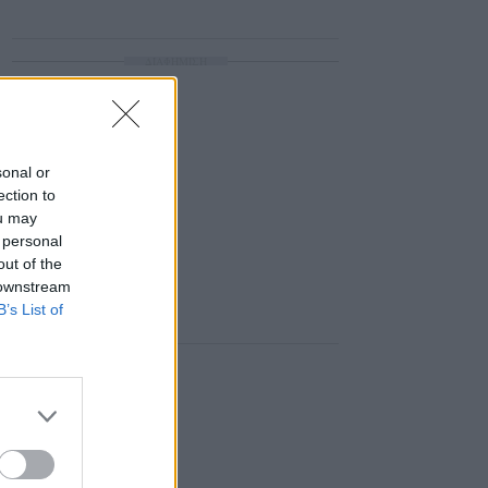
ΔΙΑΦΗΜΙΣΗ
sonal or
ection to
ou may
 personal
out of the
 downstream
B’s List of