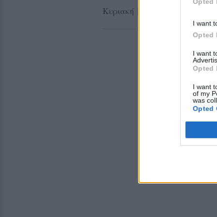
Opted 
Κυριακή 14.06.2026 στο Φάρο,
I want t
Opted 
I want 
Advertis
Opted 
I want t
of my P
was col
Opted 