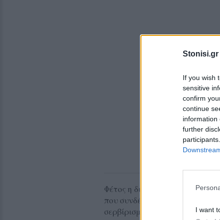
Stonisi.gr
If you wish 
sensitive in
confirm you
continue se
information 
further disc
participants
Downstream 
Φέτος η διοργάνωση εμπλουτίζ
Persona
που συνδέει το κρασί με βιωματ
I want t
σερβίρισμα θα πραγματοποιείτ