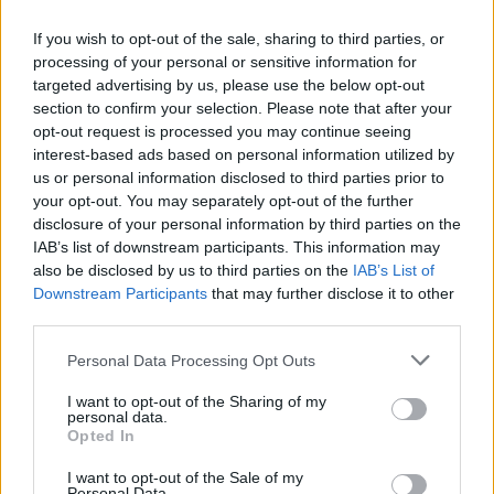
δόθηκαν κατά τις συναντήσεις με κυβερνητικά
If you wish to opt-out of the sale, sharing to third parties, or
στελέχη και υπηρεσιακούς παράγοντες.
processing of your personal or sensitive information for
targeted advertising by us, please use the below opt-out
Οι αποζημιώσεις και η οικονομική ασφυξία
section to confirm your selection. Please note that after your
opt-out request is processed you may continue seeing
Σημαντικό μέρος της συζήτησης αφιερώθηκε στις
interest-based ads based on personal information utilized by
αποζημιώσεις. Ο Θέμης Καμμένος υποστηρίζει ότι
us or personal information disclosed to third parties prior to
your opt-out. You may separately opt-out of the further
οι οικονομικές ενισχύσεις που είχαν αρχικά
disclosure of your personal information by third parties on the
ανακοινωθεί διαφέρουν από τα ποσά που τελικά
IAB’s list of downstream participants. This information may
έχουν καταβληθεί, ενώ επισημαίνει ότι οι
also be disclosed by us to third parties on the
IAB’s List of
περισσότεροι κτηνοτρόφοι παραμένουν
Downstream Participants
that may further disclose it to other
third parties.
απλήρωτοι για το γάλα που δεν μπόρεσαν να
διαθέσουν από τα μέσα Μαρτίου.
Personal Data Processing Opt Outs
Όπως αναφέρει, πολλοί παραγωγοί επιβιώνουν
I want to opt-out of the Sharing of my
personal data.
χάρη στη στήριξη συνεταιρισμών, εμπόρων
Opted In
ζωοτροφών και άλλων επαγγελματιών που
I want to opt-out of the Sale of my
συνεχίζουν να τους πιστώνουν προϊόντα και
Personal Data.