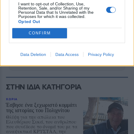
I want to opt-out of Collection, Use,
Retention, Sale, and/or Sharing of my
Personal Data that Is Unrelated with the
Purposes for which it was collected.
Opted Out
CONFIRM
Δείτε περισσότερα άρθρα μας στα αποτελέσματα
αναζήτησης
Data Deletion
Data Access
Privacy Policy
Add stonisi.gr on Google ↗
ΣΤΗΝ ΙΔΙΑ ΚΑΤΗΓΟΡΙΑ
ΧΩΡΙΑ
Έσβησε ένα ξεχωριστό κομμάτι
της ιστορίας του Πολιχνίτου
Θλίψη για την απώλεια του
Ελευθέριου Συκά, του ανθρώπου
που συνέδεσε το όνομά του με τα
αναψυκτικά ΚΡΥΣΤΑΛ, την