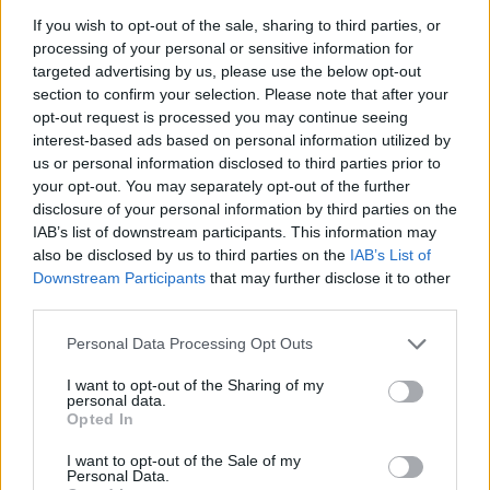
κτηνοτροφίας.
If you wish to opt-out of the sale, sharing to third parties, or
processing of your personal or sensitive information for
targeted advertising by us, please use the below opt-out
Σχολιάζοντας το μέλλον του πρωτογενούς τομέα
section to confirm your selection. Please note that after your
opt-out request is processed you may continue seeing
στη Λέσβο, εμφανίστηκε απαισιόδοξος για την
interest-based ads based on personal information utilized by
παραμονή νέων ανθρώπων στην ύπαιθρο.
us or personal information disclosed to third parties prior to
Υποστήριξε ότι οι νέοι δεν επιλέγουν πλέον την
your opt-out. You may separately opt-out of the further
κτηνοτροφία λόγω της σκληρής καθημερινότητας
disclosure of your personal information by third parties on the
IAB’s list of downstream participants. This information may
και της έλλειψης υποδομών και προοπτικής στα
also be disclosed by us to third parties on the
IAB’s List of
χωριά.
Downstream Participants
that may further disclose it to other
third parties.
Παρά τη δύσκολη κατάσταση, ο Αχιλλέας
Personal Data Processing Opt Outs
Κιαχαγιάς εξέφρασε την ελπίδα ότι θα ανοίξουν
I want to opt-out of the Sharing of my
σύντομα τα σφαγεία και ότι οι παραγωγοί θα
personal data.
Opted In
καταφέρουν να πληρωθούν τουλάχιστον για το
γάλα που παραδίδουν. Ωστόσο ξεκαθάρισε ότι δεν
I want to opt-out of the Sale of my
Personal Data.
πιστεύει πως το κράτος θα καλύψει ουσιαστικά τις