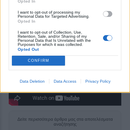
Opted In
απώλειες που έχει προκαλέσει ο αφθώδης πυρετός
I want to opt-out of processing my
στους κτηνοτρόφους της Λέσβου.
Personal Data for Targeted Advertising.
Opted In
I want to opt-out of Collection, Use,
Δείτε όλη την συνέντευξη εδώ:
Retention, Sale, and/or Sharing of my
Personal Data that Is Unrelated with the
Purposes for which it was collected.
Opted Out
CONFIRM
Data Deletion
Data Access
Privacy Policy
Δείτε περισσότερα άρθρα μας στα αποτελέσματα
αναζήτησης