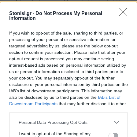
δεν κρύβεται και δεν έχει νόημα να την
αμφισβητήσει κανείς.
Stonisi.gr -
Do Not Process My Personal
Information
Δείτε περισσότερα άρθρα μας στα αποτελέσματα
If you wish to opt-out of the sale, sharing to third parties, or
αναζήτησης
processing of your personal or sensitive information for
targeted advertising by us, please use the below opt-out
Add stonisi.gr on Google ↗
section to confirm your selection. Please note that after your
opt-out request is processed you may continue seeing
interest-based ads based on personal information utilized by
us or personal information disclosed to third parties prior to
ΣΤΗΝ ΙΔΙΑ ΚΑΤΗΓΟΡΙΑ
your opt-out. You may separately opt-out of the further
disclosure of your personal information by third parties on the
IAB’s list of downstream participants. This information may
ΚΟΣΜΟΣ
Οριακή κάμψη του πληθωρισμού
also be disclosed by us to third parties on the
IAB’s List of
στην Τουρκία
Downstream Participants
that may further disclose it to other
Συνεχίζεται η υποχώρηση της
third parties.
Τουρκικής λίρας έναντι του Ευρώ
Personal Data Processing Opt Outs
I want to opt-out of the Sharing of my