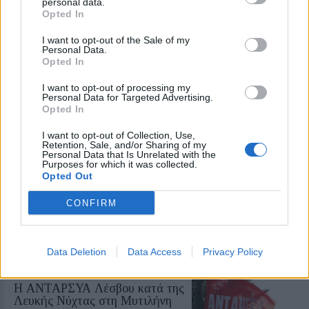
personal data.
Opted In
ΕΛΛΑΔΑ
Δεύτερη εμπλοκή κάβου στο
I want to opt-out of the Sale of my
«Νήσος Ρόδος» μέσα σε δύο
Personal Data.
μήνες
Opted In
Μετά το περιστατικό της
Μυτιλήνης στις 3 Ιουνίου, ανάλογο
I want to opt-out of processing my
συμβάν καταγράφηκε κατά την
Personal Data for Targeted Advertising.
πρόσδεση του πλοίου στο λιμάνι
Opted In
του Ηρακλείου
I want to opt-out of Collection, Use,
Retention, Sale, and/or Sharing of my
ΕΡΓΑΣΙΑ
Personal Data that Is Unrelated with the
Πώς αμείβεται η εργασία τον
Purposes for which it was collected.
Δεκαπενταύγουστο
Opted Out
Τι ισχύει για μισθούς και
ημερομίσθια, την προσαύξηση 75%
CONFIRM
και την απασχόληση κατά την έκτη
ημέρα, σύμφωνα με την ενημέρωση
της ΓΣΕΕ
Data Deletion
Data Access
Privacy Policy
ΑΓΟΡΑ
Η ΑΝΤΑΡΣΥΑ Λέσβου κατά της
Λευκής Νύχτας στη Μυτιλήνη