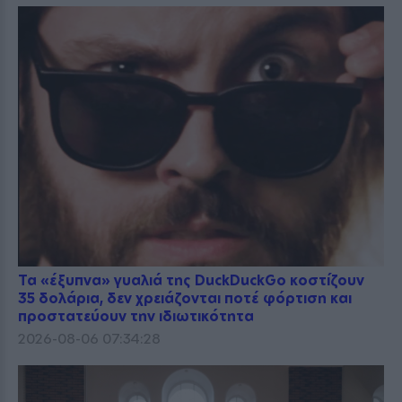
Τα «έξυπνα» γυαλιά της DuckDuckGo κοστίζουν
35 δολάρια, δεν χρειάζονται ποτέ φόρτιση και
προστατεύουν την ιδιωτικότητα
2026-08-06 07:34:28