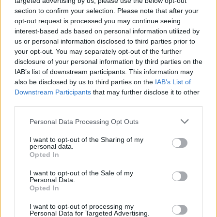
targeted advertising by us, please use the below opt-out
Κολυμβητήριο στη συνάντηση
section to confirm your selection. Please note that after your
Κουφέλου με το ΤΕΕ
opt-out request is processed you may continue seeing
Πολεοδομικός σχεδιασμός,
αντισεισμική προστασία και
interest-based ads based on personal information utilized by
στελέχωση των τεχνικών
us or personal information disclosed to third parties prior to
υπηρεσιών βρέθηκαν επίσης στην
your opt-out. You may separately opt-out of the further
ατζέντα της συζήτησης
disclosure of your personal information by third parties on the
IAB’s list of downstream participants. This information may
ΑΥΤΟΔΙΟΙΚΗΣΗ
also be disclosed by us to third parties on the
IAB’s List of
Στην Περιφέρεια το αίτημα
Downstream Participants
that may further disclose it to other
ενίσχυσης των εθελοντών του
Πλωμαρίου
third parties.
Ο Θεόδωρος Βαλσαμίδης προτείνει
την αγορά πλήρως εξοπλισμένου
Personal Data Processing Opt Outs
οχήματος 4x4 και την παραχώρησή
του στο κλιμάκιο
I want to opt-out of the Sharing of my
personal data.
Opted In
ΧΩΡΙΑ
Με λαμπρότητα η Μεταμόρφωση
I want to opt-out of the Sale of my
Personal Data.
του Σωτήρος στη Σκάλα
Opted In
Μιστεγνών
Πλήθος πιστών συμμετείχε στην
I want to opt-out of processing my
πανηγυρική Θεία Λειτουργία και
Personal Data for Targeted Advertising.
στην ευλογία των σταφυλιών