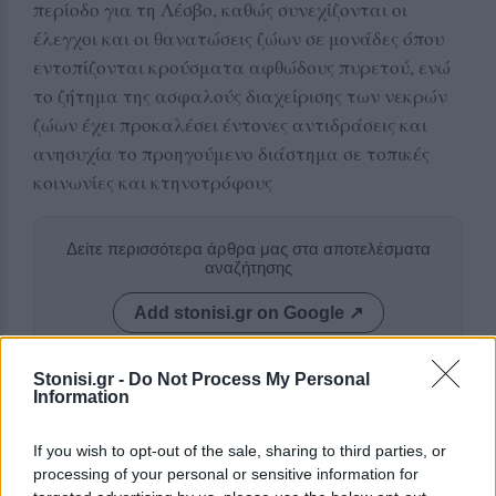
περίοδο για τη Λέσβο, καθώς συνεχίζονται οι
έλεγχοι και οι θανατώσεις ζώων σε μονάδες όπου
εντοπίζονται κρούσματα αφθώδους πυρετού, ενώ
το ζήτημα της ασφαλούς διαχείρισης των νεκρών
ζώων έχει προκαλέσει έντονες αντιδράσεις και
ανησυχία το προηγούμενο διάστημα σε τοπικές
κοινωνίες και κτηνοτρόφους
Δείτε περισσότερα άρθρα μας στα αποτελέσματα
αναζήτησης
Add stonisi.gr on Google ↗
Stonisi.gr -
Do Not Process My Personal
Information
ΣΤΗΝ ΙΔΙΑ ΚΑΤΗΓΟΡΙΑ
If you wish to opt-out of the sale, sharing to third parties, or
ΜΥΤΙΛΗΝΗ
processing of your personal or sensitive information for
Κτηματολόγιο και παλιό