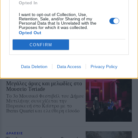
Opted In
I want to opt-out of Collection, Use,
Retention, Sale, and/or Sharing of my
ΑΓΟΡΑ
Personal Data that Is Unrelated with the
Η Λευκή Νύχτα γέμισε ζωή την
Purposes for which it was collected.
αγορά του Πλωμαρίου
Opted Out
Μουσική, χορός και αυξημένη
κίνηση στη δεύτερη διοργάνωση
CONFIRM
του Εμπορικού Συλλόγου
Πλωμαρίου
Data Deletion
Data Access
Privacy Policy
ΜΟΥΣΙΚΗ
Μεγάλες άριες και μελωδίες στο
Μουσείο Teriade
Το 3ο Μουσικό Φεστιβάλ του Δήμου
Μυτιλήνης συνεχίζεται την
Παρασκευή στο Κάστρο με το
Iberus Quartet και ελεύθερη είσοδο
ΔΡΑΣΕΙΣ