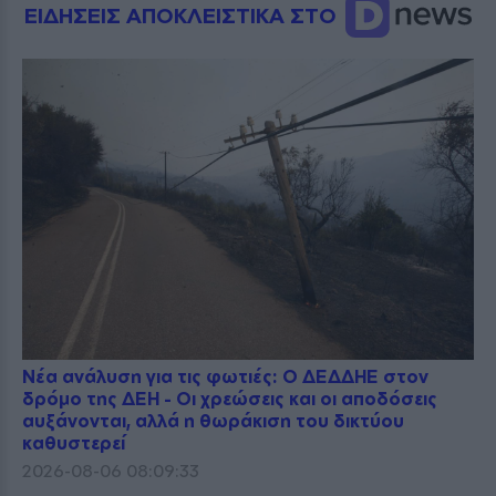
ΕΙΔΗΣΕΙΣ ΑΠΟΚΛΕΙΣΤΙΚΑ ΣΤΟ
Νέα ανάλυση για τις φωτιές: Ο ΔΕΔΔΗΕ στον
δρόμο της ΔΕΗ - Οι χρεώσεις και οι αποδόσεις
αυξάνονται, αλλά η θωράκιση του δικτύου
καθυστερεί
2026-08-06 08:09:33