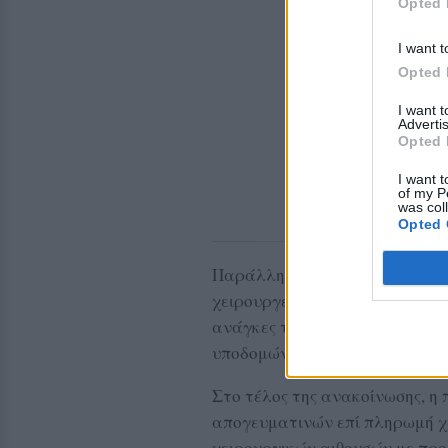
Opted 
I want t
Opted 
I want 
Advertis
Opted 
I want t
of my P
was col
Opted 
Παράλληλα, σχολιάζει ότι η 
χειρουργείων μέσω του Ταμείο
ανάγκες του νοσοκομείου, όπως
υποδομών.
Στο τέλος της ανακοίνωσης, η
απογευματινών επί πληρωμή χ
χειρουργικών αιθουσών με προ