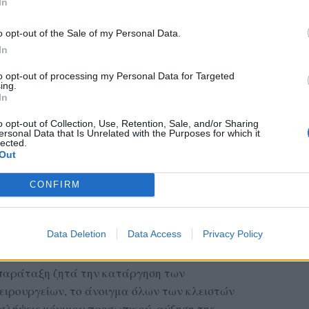
In
o opt-out of the Sale of my Personal Data.
In
to opt-out of processing my Personal Data for Targeted
ing.
In
o opt-out of Collection, Use, Retention, Sale, and/or Sharing
ersonal Data that Is Unrelated with the Purposes for which it
lected.
Out
CONFIRM
χρηματοδότηση των πρώτων απογευματινών
υ Ανάκαμψης δεν αντιμετωπίζει τις ουσιαστικές
 η στελέχωση, ο εξοπλισμός και η ενίσχυση των
Data Deletion
Data Access
Privacy Policy
 παράταξη ζητά την κατάργηση των
ειρουργείων, το άνοιγμα όλων των κλειστών
σλήψεις μόνιμου προσωπικού, αύξηση της