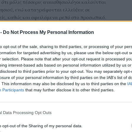
ότι μόλις τέσσερις αναισθησιολόγοι καλούνται
νησιού, ενώ καταγράφονται ελλείψεις σε
ίς, καθώς και οφειλόμενα ρεπό στο προσωπικό.
κή Κίνηση Γιατρών αναφέρει πως αντί για
 -
Do Not Process My Personal Information
ύ και πλήρη λειτουργία όλων των
ρνηση και η διοίκηση επιλέγουν – όπως
to opt-out of the sale, sharing to third parties, or processing of your per
κόστος στους ασθενείς, δίνοντάς τους τη
formation for targeted advertising by us, please use the below opt-out s
r selection. Please note that after your opt-out request is processed y
 ταχύτερα μέσω πληρωμής.
eing interest-based ads based on personal information utilized by us or
disclosed to third parties prior to your opt-out. You may separately opt-
ΔΙΑΦΗΜΙΣΗ
losure of your personal information by third parties on the IAB’s list of
. This information may also be disclosed by us to third parties on the
IA
Participants
that may further disclose it to other third parties.
l Data Processing Opt Outs
o opt-out of the Sharing of my personal data.