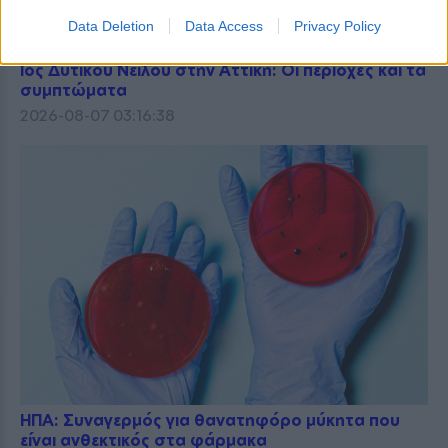
Data Deletion
Data Access
Privacy Policy
Ιός Δυτικού Νείλου στην Αττική: Οι περιοχές και τα
συμπτώματα
2026-08-07 03:16:38
ΗΠΑ: Συναγερμός για θανατηφόρο μύκητα που
είναι ανθεκτικός στα φάρμακα