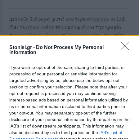
Διάλεξε διάφορα φυτά εσωτερικού χώρου σε Lidl
Plus τιμές και φέρε την ομορφιά και την ηρεμία
που χαρίζει σε όλους απλόχερα η φύση, στο σπίτι
σου! Απόκτησε τον ανεμιστήρα δαπέδου TRONIC
Stonisi.gr -
Do Not Process My Personal
που ταιριάζει στον χώρο και στις ανάγκες σου και
Information
ζήσε ξέγνοιαστα & δροσερά τις ζεστές
καλοκαιρινές μέρες!
If you wish to opt-out of the sale, sharing to third parties, or
processing of your personal or sensitive information for
Βρες τα όλα στα καταστήματα Lidl σε όλη την
targeted advertising by us, please use the below opt-out
section to confirm your selection. Please note that after your
Ελλάδα!
opt-out request is processed you may continue seeing
interest-based ads based on personal information utilized by
Δες το Φυλλάδιο εδώ
us or personal information disclosed to third parties prior to
your opt-out. You may separately opt-out of the further
disclosure of your personal information by third parties on the
Δείτε περισσότερα άρθρα μας στα αποτελέσματα
αναζήτησης
IAB’s list of downstream participants. This information may
also be disclosed by us to third parties on the
IAB’s List of
Add stonisi.gr on Google ↗