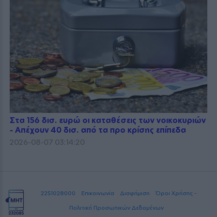
Στα 156 δισ. ευρώ οι καταθέσεις των νοικοκυριών
- Απέχουν 40 δισ. από τα προ κρίσης επίπεδα
2026-08-07 03:14:20
2251028000
Επικοινωνία
Διαφήμιση
Όροι Χρήσης -
Πολιτική Προσωπικών Δεδομένων