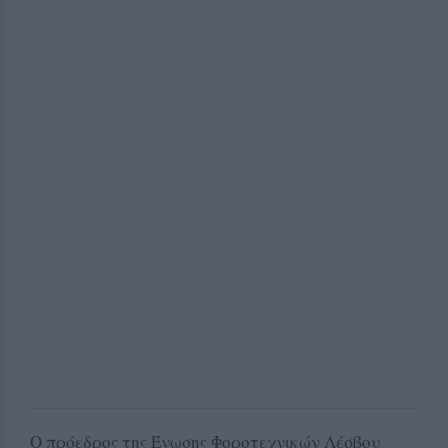
Ο πρόεδρος της Ένωσης Φοροτεχνικών Λέσβου