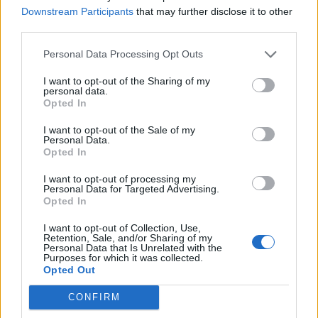
Λουκέτα και δυσκολίες στον τουρισμό
Downstream Participants
that may further disclose it to other
third parties.
Ο κ. Βερρής ανέφερε ότι υπάρχουν λουκέτα στην
Personal Data Processing Opt Outs
αγορά, κυρίως λόγω της αύξησης του ενεργειακού
κόστους, των λειτουργικών εξόδων και της
I want to opt-out of the Sharing of my
personal data.
μειωμένης κατανάλωσης. Εκτίμησε ότι η πιο
Opted In
καθαρή εικόνα για την κατάσταση των
I want to opt-out of the Sale of my
επιχειρήσεων στη Λέσβο θα φανεί τον Οκτώβριο,
Personal Data.
μετά την ολοκλήρωση της τουριστικής περιόδου.
Opted In
I want to opt-out of processing my
Για τον τουρισμό σημείωσε πως στη Λέσβο δεν
Personal Data for Targeted Advertising.
υπάρχει μεγάλο πρόβλημα εξεύρεσης προσωπικού,
Opted In
όπως συμβαίνει σε πιο τουριστικές περιοχές,
I want to opt-out of Collection, Use,
ωστόσο υπάρχει δυσκολία στην εύρεση
Retention, Sale, and/or Sharing of my
Personal Data that Is Unrelated with the
εξειδικευμένων εργαζομένων. Αναφέρθηκε επίσης
Purposes for which it was collected.
Opted Out
στη μείωση της μαύρης εργασίας μετά την επιβολή
των υψηλών προστίμων, σημειώνοντας ότι πλέον
CONFIRM
το μεγαλύτερο πρόβλημα είναι η υποδηλωμένη