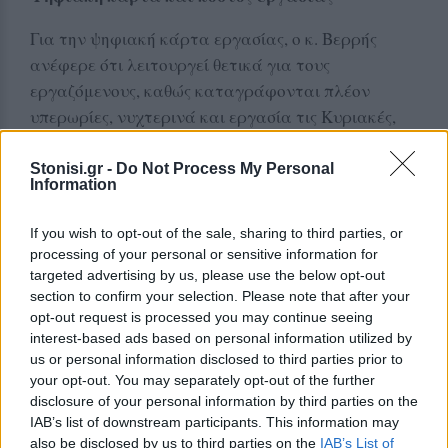
Για την ψηφιακή κάρτα εργασίας, ο κ. Βερρής
ανέφερε ότι λειτουργεί θετικά για τους
εργαζόμενους, καθώς καταγράφονται πλέον
υπερωρίες, νυχτερινά και εργασία τις Κυριακές,
στοιχεία που στο παρελθόν συχνά δεν
δηλώνονταν. Ωστόσο, υπογράμμισε ότι η εξέλιξη
Stonisi.gr -
Do Not Process My Personal
Information
αυτή αυξάνει σημαντικά το μισθολογικό κόστος
των επιχειρήσεων.
If you wish to opt-out of the sale, sharing to third parties, or
processing of your personal or sensitive information for
Όπως εξήγησε, το μεγάλο πρόβλημα δεν είναι μόνο
targeted advertising by us, please use the below opt-out
ο μισθός του εργαζομένου, αλλά κυρίως το μη
section to confirm your selection. Please note that after your
μισθολογικό κόστος, δηλαδή οι ασφαλιστικές
opt-out request is processed you may continue seeing
interest-based ads based on personal information utilized by
εισφορές. Τόνισε ότι πολλές επιχειρήσεις
us or personal information disclosed to third parties prior to
συσσωρεύουν χρέη σε ασφαλιστικούς φορείς, ενώ
your opt-out. You may separately opt-out of the further
αναμένεται ακόμη η νομοθέτηση της ρύθμισης των
disclosure of your personal information by third parties on the
72 δόσεων.
IAB’s list of downstream participants. This information may
also be disclosed by us to third parties on the
IAB’s List of