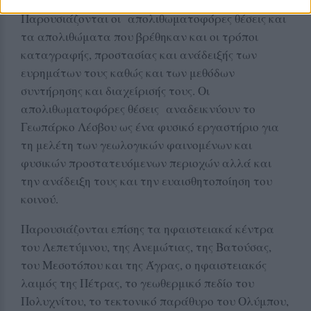
Γεωπάρκου Λέσβου και το Απολιθωμένο Δάσος.
Παρουσιάζονται οι απολιθωματοφόρες θέσεις και
τα απολιθώματα που βρέθηκαν και οι τρόποι
καταγραφής, προστασίας και ανάδειξής των
ευρημάτων τους καθώς και των μεθόδων
συντήρησης και διαχείρισής τους. Οι
απολιθωματοφόρες θέσεις αναδεικνύουν το
Γεωπάρκο Λέσβου ως ένα φυσικό εργαστήριο για
τη μελέτη των γεωλογικών φαινομένων και
φυσικών προστατευόμενων περιοχών αλλά και
την ανάδειξη τους και την ευαισθητοποίηση του
κοινού.
Παρουσιάζονται επίσης τα ηφαιστειακά κέντρα
του Λεπετύμνου, της Ανεμώτιας, της Βατούσας,
του Μεσοτόπου και της Άγρας, ο ηφαιστειακός
λαιμός της Πέτρας, το γεωθερμικό πεδίο του
Πολυχνίτου, το τεκτονικό παράθυρο του Ολύμπου,