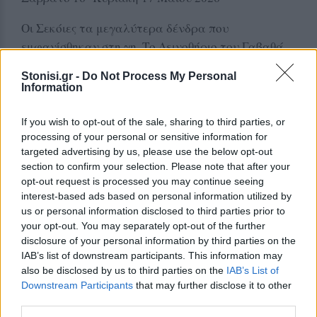
Οι Σεκόιες τα μεγαλύτερα δένδρα που
εμφανίσθηκαν στη γη. Το Δεινοθήριο του Γαβαθά
Λέσβου είναι ένα από τα παλαιότερα
Stonisi.gr -
Do Not Process My Personal
απολιθώματα θηλαστικών της Ελλάδας, ηλικίας 19
Information
- 18,4 εκατ. ετών, το οποίο μετανάστευσε προς την
Ευρασία. Ο Αλιγάτορας της Λιώτας έζησε στην
If you wish to opt-out of the sale, sharing to third parties, or
λίμνη της περιοχής πριν από 18 εκατομμύρια
processing of your personal or sensitive information for
targeted advertising by us, please use the below opt-out
χρόνια.
section to confirm your selection. Please note that after your
Η νέα εκθεσιακή ενότητα του Μουσείου
opt-out request is processed you may continue seeing
“Αναπαράσταση του Απολιθωμένου Δάσους
interest-based ads based on personal information utilized by
Λέσβου” αποτελεί το κεντρικό στοιχείο της
us or personal information disclosed to third parties prior to
your opt-out. You may separately opt-out of the further
καθοδηγούμενης περιήγησης των επισκεπτών
disclosure of your personal information by third parties on the
Η παρουσία των εμβληματικών αυτών ειδών στη
IAB’s list of downstream participants. This information may
Λέσβο μαζί με τα είδη φυτών που αποκαλύπτουν
also be disclosed by us to third parties on the
IAB’s List of
τα σημαντικότατα και εντυπωσιακά
Downstream Participants
that may further disclose it to other
third parties.
απολιθώματα από τις πρόσφατες ανασκαφές στο