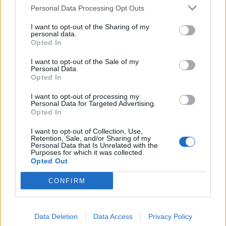
Απολιθωμένο Δάσος Λέσβου καθώς και τα ζώα
Personal Data Processing Opt Outs
(μικροθηλαστικά, ερπετά, αμφίβια και ψάρια) που
I want to opt-out of the Sharing of my
έζησαν στην Λέσβο πριν από 18 εκατομμύρια
personal data.
χρόνια αποτελούν σημαντικούς δείκτες των
Opted In
κλιματικών μεταβολών στο παρελθόν και των
I want to opt-out of the Sale of my
επιπτώσεων τους στη βιοποικιλότητα και τα
Personal Data.
Opted In
οικοσυστήματα.
I want to opt-out of processing my
Personal Data for Targeted Advertising.
Opted In
Παρουσίαση και επιστημονική ενημέρωση
I want to opt-out of Collection, Use,
Το Απολιθωμένο Δάσος και το Γεωπάρκο Λέσβου :
Retention, Sale, and/or Sharing of my
Personal Data that Is Unrelated with the
τα μνημεία της γεωλογικής κληρονομιάς
Purposes for which it was collected.
Opted Out
διηγούνται την ιστορία του πλανήτη μας
Δευτέρα 18 Μαΐου 2026 &Τετάρτη 20 Μαΐου 2026,
CONFIRM
ώρα 12.00
Γνωριμία με τα γεωλογικά μνημεία του
Data Deletion
Data Access
Privacy Policy