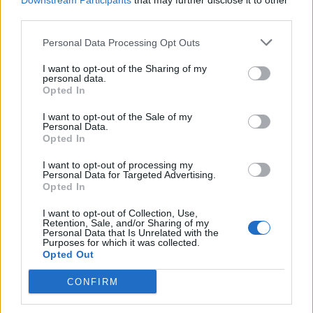
Downstream Participants
that may further disclose it to other
του Αναγνωστηρίου «Η
Ανάπτυξη» ανοίγει τις πόρτες της
third parties.
από τις 10 έως τις 16 Αυγούστου με
ελεύθερη είσοδο
Personal Data Processing Opt Outs
I want to opt-out of the Sharing of my
ΧΩΡΙΑ
personal data.
Το Ίππειος μοσχοβολά σύκο από
Opted In
νωρίς φέτος
Η συγκομιδή ξεκίνησε νωρίτερα,
I want to opt-out of the Sale of my
τα δέντρα είναι φορτωμένα και η
Personal Data.
πλούσια παραγωγή αναδεικνύει
Opted In
ξανά ένα προϊόν δεμένο με την
ιστορία, την οικονομία και τις
γεύσεις του χωριού
I want to opt-out of processing my
Personal Data for Targeted Advertising.
Opted In
ΤΑΞΙΔΙΑ
Βόλτα στην Κουρνέλα!
I want to opt-out of Collection, Use,
Retention, Sale, and/or Sharing of my
Ένας από τους αγαπημένους
Personal Data that Is Unrelated with the
προορισμούς για τους λάτρεις της
Purposes for which it was collected.
φύσης και για όσους θέλουν να
Opted Out
γνωρίσουν το νησί από
περιπατητικές διαδρομές
CONFIRM