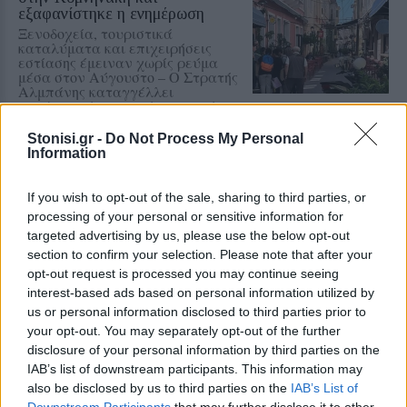
εξαφανίστηκε η ενημέρωση
Ξενοδοχεία, τουριστικά
καταλύματα και επιχειρήσεις
εστίασης έμειναν χωρίς ρεύμα
μέσα στον Αύγουστο – Ο Στρατής
Αλμπάνης καταγγέλλει
απαξιωτικές απαντήσεις και ένα
ατελείωτο παιχνίδι ευθυνών
Stonisi.gr -
Do Not Process My Personal
Information
ΧΩΡΙΑ
Η Αντισσα έγινε μια μεγάλη
χορευτική αγκαλιά
If you wish to opt-out of the sale, sharing to third parties, or
Ο «Τέρπανδρος» Άντισσας και το
processing of your personal or sensitive information for
Χορευτικό Τμήμα του
targeted advertising by us, please use the below opt-out
Χριστιανικού Κέντρου Νεότητος
section to confirm your selection. Please note that after your
αντάμωσαν σε μια ξεχωριστή
γιορτή
opt-out request is processed you may continue seeing
interest-based ads based on personal information utilized by
us or personal information disclosed to third parties prior to
ΧΩΡΙΑ
your opt-out. You may separately opt-out of the further
Οι μικροί δημιουργοί της Αγιάσου
disclosure of your personal information by third parties on the
παρουσιάζουν τον δικό τους
IAB’s list of downstream participants. This information may
πολύχρωμο κόσμο
also be disclosed by us to third parties on the
IAB’s List of
Η Έκθεση Παιδικής Ζωγραφικής