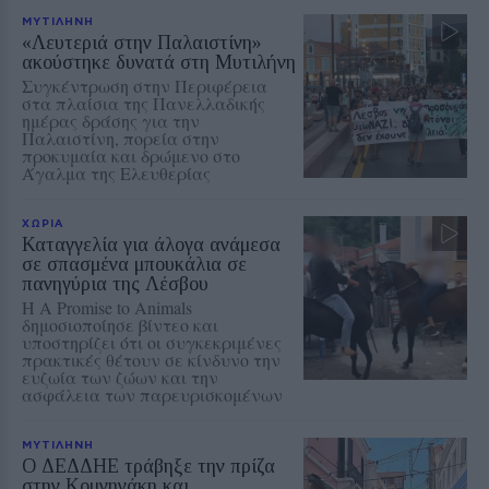
ΜΥΤΙΛΗΝΗ
«Λευτεριά στην Παλαιστίνη»
ακούστηκε δυνατά στη Μυτιλήνη
Συγκέντρωση στην Περιφέρεια
στα πλαίσια της Πανελλαδικής
ημέρας δράσης για την
Παλαιστίνη, πορεία στην
προκυμαία και δρώμενο στο
Άγαλμα της Ελευθερίας
ΧΩΡΙΑ
Καταγγελία για άλογα ανάμεσα
σε σπασμένα μπουκάλια σε
πανηγύρια της Λέσβου
Η A Promise to Animals
δημοσιοποίησε βίντεο και
υποστηρίζει ότι οι συγκεκριμένες
πρακτικές θέτουν σε κίνδυνο την
ευζωία των ζώων και την
ασφάλεια των παρευρισκομένων
ΜΥΤΙΛΗΝΗ
Ο ΔΕΔΔΗΕ τράβηξε την πρίζα
στην Κομνηνάκη και