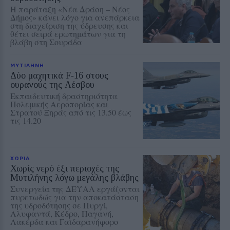
Η παράταξη «Νέα Δράση – Νέος
Δήμος» κάνει λόγο για ανεπάρκεια
στη διαχείριση της ύδρευσης και
θέτει σειρά ερωτημάτων για τη
βλάβη στη Σουράδα
ΜΥΤΙΛΗΝΗ
Δύο μαχητικά F‑16 στους
ουρανούς της Λέσβου
Εκπαιδευτική δραστηριότητα
Πολεμικής Αεροπορίας και
Στρατού Ξηράς από τις 13.50 έως
τις 14.20
ΧΩΡΙΑ
Χωρίς νερό έξι περιοχές της
Μυτιλήνης λόγω μεγάλης βλάβης
Συνεργεία της ΔΕΥΑΛ εργάζονται
πυρετωδώς για την αποκατάσταση
της υδροδότησης σε Πυργί,
Αλυφαντά, Κέδρο, Παγανή,
Λακέρδα και Γαϊδαρανήφορο