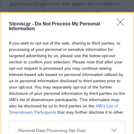
Δημοτικού Συμβουλίου του Δήμου που κινήθηκαν
προς την κατεύθυνση της προστασίας της
παραλίας από το χτίσιμο.(220/2021, 30/2022,
Stonisi.gr -
Do Not Process My Personal
47/2022)
Information
5-Ενάντια στο συμφέρον της Τοπικής οικονομίας
και κοινότητας Ερεσού αφού χτίσιμο της παραλίας
If you wish to opt-out of the sale, sharing to third parties, or
θα επιφέρει μεγάλες οικονομικές απώλειες στις
processing of your personal or sensitive information for
targeted advertising by us, please use the below opt-out
επιχειρήσεις της Σκάλας Ερεσού που δουλεύουν
section to confirm your selection. Please note that after your
αποκλειστικά με κόσμο που έρχεται για την
opt-out request is processed you may continue seeing
μοναδικότητα της παραλίας Ερεσού.
interest-based ads based on personal information utilized by
6-Και τώρα η Δημοτική Αρχή επιχειρεί να
us or personal information disclosed to third parties prior to
your opt-out. You may separately opt-out of the further
εναντιωθεί ΚΑΙ στο Διοικητικό Εφετείο Πειραιά
disclosure of your personal information by third parties on the
που ακύρωσε την άδεια στηρίζοντας το Δημόσιο
IAB’s list of downstream participants. This information may
Συμφέρον και τον αγώνα της Ερεσού.
also be disclosed by us to third parties on the
IAB’s List of
Downstream Participants
that may further disclose it to other
Την ίδια στιγμή μας φαίνεται επίσης αδιανόητο
third parties.
την ίδια ακριβώς μέρα που όλος ο κόσμος της
Personal Data Processing Opt Outs
κτηνοτροφίας έχει κάλεσμα συγκέντρωσης στην