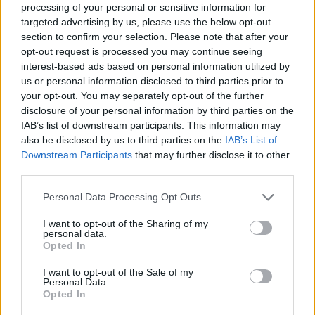
κατά τη διάρκεια των εργασιών
processing of your personal or sensitive information for
στην Ελευθερίου Βενιζέλου
targeted advertising by us, please use the below opt-out
section to confirm your selection. Please note that after your
opt-out request is processed you may continue seeing
ΤΟΥΡΙΣΜΟΣ
interest-based ads based on personal information utilized by
Πάνω από 65.000 Τούρκοι
us or personal information disclosed to third parties prior to
τουρίστες στη Λέσβο στο
your opt-out. You may separately opt-out of the further
επτάμηνο
disclosure of your personal information by third parties on the
Καθοριστική για την τελική εικόνα
η τουριστική κίνηση έως το τέλος
IAB’s list of downstream participants. This information may
Σεπτεμβρίου
also be disclosed by us to third parties on the
IAB’s List of
Downstream Participants
that may further disclose it to other
third parties.
ΣΥΝΕΝΤΕΥΞΗ
ΜΥΤΙΛΗΝΗ
Personal Data Processing Opt Outs
Η Έλενα Παπαρίζου τραγουδά
στη Μυτιλήνη για τους εθελοντές
I want to opt-out of the Sharing of my
αιμοδότες
personal data.
Μεγάλη συναυλία στις 19
Opted In
Αυγούστου στο Δημοτικό Στάδιο
Μυτιλήνης – Μέρος των εσόδων θα
I want to opt-out of the Sale of my
διατεθεί για την ενίσχυση του
Personal Data.
Συλλόγου Εθελοντών Αιμοδοτών
Opted In