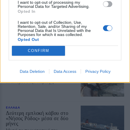
I want to opt-out of processing my
ΑΤΖΕΝΤΑ
Personal Data for Targeted Advertising.
Αφιέρωμα στον Νίκο Καλαϊτζή –
Opted In
Μπινταγιάλα στον Μεσότοπο
Μουσική, φωτογραφία και
I want to opt-out of Collection, Use,
δραματοποίηση συνθέτουν την
Retention, Sale, and/or Sharing of my
εκδήλωση «Έρωτας με τις χορδές
Personal Data that Is Unrelated with the
των οργάνων» τη Δευτέρα 10
Purposes for which it was collected.
Αυγούστου
Opted Out
CONFIRM
ΠΕΡΙΒΑΛΛΟΝ
Πενθήμερο υψηλών
θερμοκρασιών στη Μυτιλήνη
Data Deletion
Data Access
Privacy Policy
Στους 38 βαθμούς ο υδράργυρος
την Κυριακή – Από 3 έως 5 μποφόρ
οι άνεμοι στην περιοχή
ΕΛΛΑΔΑ
Δεύτερη εμπλοκή κάβου στο
«Νήσος Ρόδος» μέσα σε δύο
μήνες
Μετά το περιστατικό της