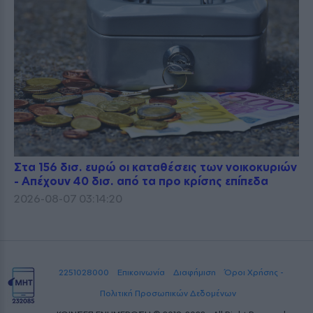
Στα 156 δισ. ευρώ οι καταθέσεις των νοικοκυριών
- Απέχουν 40 δισ. από τα προ κρίσης επίπεδα
2026-08-07 03:14:20
2251028000
Επικοινωνία
Διαφήμιση
Όροι Χρήσης -
Πολιτική Προσωπικών Δεδομένων