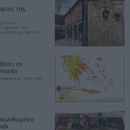
όρτες της
χτα του
κυνήματος θα
ι ιδιαίτερα για τους
έτει σε
στασία
μποφόρ και ριπές που
Απολιθωμένο
ίδι