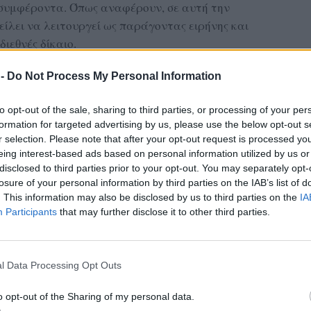
 συμφέροντα. Όπως αναφέρουν, σε αυτή την
ίλει να λειτουργεί ως παράγοντας ειρήνης και
ιεθνές δίκαιο.
 -
Do Not Process My Personal Information
to opt-out of the sale, sharing to third parties, or processing of your per
ν την ανάγκη θεσμικής συνεννόησης και κοινής
formation for targeted advertising by us, please use the below opt-out s
ις, θεωρώντας ότι το Συμβούλιο Πολιτικών
r selection. Please note that after your opt-out request is processed y
λο θεσμικό όργανο για τη διαμόρφωση εθνικής
eing interest-based ads based on personal information utilized by us or
υξημένης γεωπολιτικής αβεβαιότητας.
disclosed to third parties prior to your opt-out. You may separately opt-
losure of your personal information by third parties on the IAB’s list of
. This information may also be disclosed by us to third parties on the
IA
ας στα αποτελέσματα αναζήτησης
Participants
that may further disclose it to other third parties.
.gr on Google ↗
l Data Processing Opt Outs
o opt-out of the Sharing of my personal data.