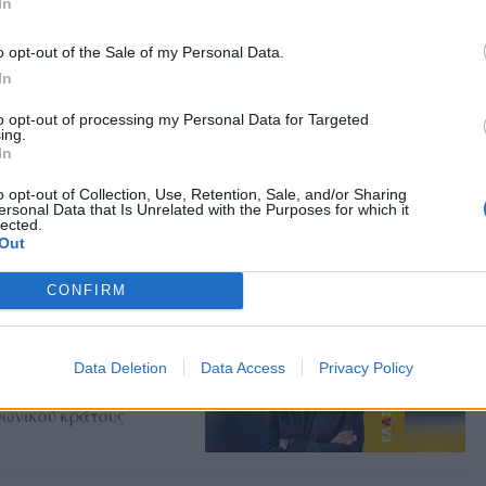
In
o opt-out of the Sale of my Personal Data.
In
ικούς θησαυρούς
to opt-out of processing my Personal Data for Targeted
ing.
In
 γιορτής που
της Θερμής, στο πλαίσιο
αιριού
o opt-out of Collection, Use, Retention, Sale, and/or Sharing
ersonal Data that Is Unrelated with the Purposes for which it
lected.
Out
CONFIRM
πτήρια του
ς ΕΛ.Α.Σ.
ς Σεπτεμβρίου το
Data Deletion
Data Access
Privacy Policy
ής Συμπαράταξης για την
 παραγωγική
νωνικού κράτους