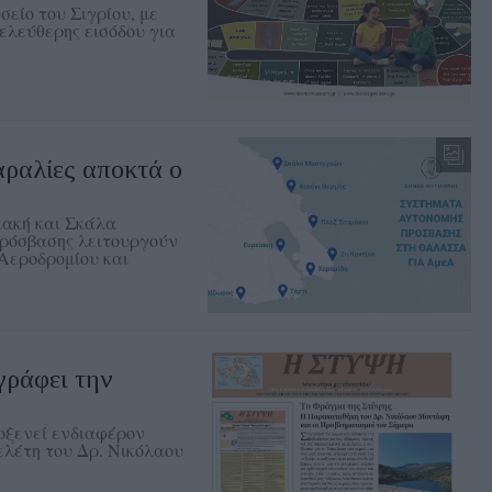
είο του Σιγρίου, με
ελεύθερης εισόδου για
ραλίες αποκτά ο
ιακή και Σκάλα
ρόσβασης λειτουργούν
 Αεροδρομίου και
γράφει την
λοξενεί ενδιαφέρον
ελέτη του Δρ. Νικόλαου