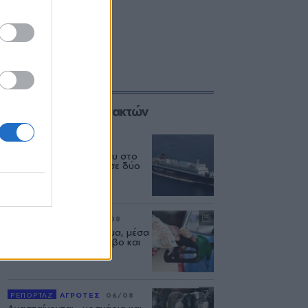
Επιλογές των Συντακτών
ΕΛΛΑΔΑ
06/08
Δεύτερη εμπλοκή κάβου στο
«Νήσος Ρόδος» μέσα σε δύο
μήνες
ΡΕΠΟΡΤΑΖ
ΑΓΟΡΑ
07/08
Φωτιά πήραν τα καυσιμα, μέσα
στον Αύγουστο σε Λέσβο και
Λήμνο
ΡΕΠΟΡΤΑΖ
ΑΓΡΟΤΕΣ
06/08