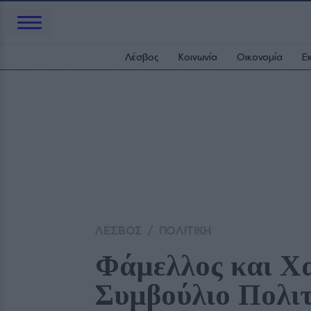
Λέσβος
Κοινωνία
Οικονομία
Ε
ΛΕΣΒΟΣ
/
ΠΟΛΙΤΙΚΗ
Φάμελλος και Χα
Συμβούλιο Πολι