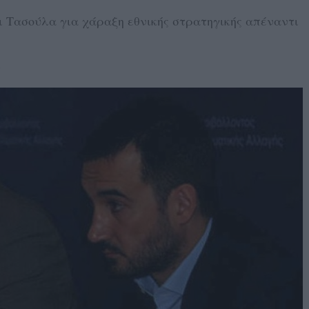
ι Τασούλα για χάραξη εθνικής στρατηγικής απέναντι
6