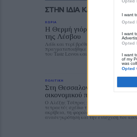
Opted 
ΣΤΗΝ ΙΔΙΑ ΚΑΤΗΓΟΡΙΑ
I want t
Opted 
ΧΩΡΙΑ
Η Θερμή γιόρτασε τους γευστ
I want 
της Λέσβου
Advertis
Opted 
Λάδι και τυρί βρέθηκαν στο επίκεντρο της
πραγματοποιήθηκε στο Δημοτικό Σχολείο 
του Taste Lesvos και του Λεσβιακού Καλοκ
I want t
of my P
was col
Opted 
ΠΟΛΙΤΙΚΗ
Στη Θεσσαλονίκη τα αποκαλυ
οικονομικού προγράμματος τη
Ο Αλέξης Τσίπρας παρουσιάζει στις αρχέ
τετραετές σχέδιο της Ελληνικής Αριστερ
ακρίβεια, τη φορολογική δικαιοσύνη, την
ανασυγκρότηση και την ενίσχυση του κοι