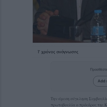
1
' χρόνος ανάγνωσης
Προσθέστε
Add 
Την άμεση σύγκληση Συμβουλίο
πρωτοβουλία ο πρόεδρος της 