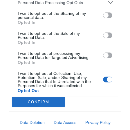
Personal Data Processing Opt Outs
Μαθαίνοντας από μικροί να
κινούμαστε με ασφάλεια
I want to opt-out of the Sharing of my
Εκδήλωση της Ένωσης Συλλόγων
personal data.
Γονέων Δυτικής Λέσβου με
Opted In
ομιλήτρια την αστυνόμο Χρύσα
Βακάλη
I want to opt-out of the Sale of my
Personal Data.
Opted In
ΑΓΟΡΑ
I want to opt-out of processing my
Αντίδραση των ιδιωτικών
Personal Data for Targeted Advertising.
υπαλλήλων για τη Λευκή Νύχτα
Opted In
της Μυτιλήνης
Παρέμβαση της Ένωσης Ιδιωτικών
I want to opt-out of Collection, Use,
Υπαλλήλων Λέσβου για τα
Retention, Sale, and/or Sharing of my
διευρυμένα ωράρια και τις
Personal Data that Is Unrelated with the
Purposes for which it was collected.
συνθήκες εργασίας στα εμπορικά
καταστήματα
Opted Out
CONFIRM
ΔΡΑΣΕΙΣ
Έκκληση για νέο πυροσβεστικό
όχημα στο Πλωμάρι
Ξεκίνησε εκστρατεία
Data Deletion
Data Access
Privacy Policy
συγκέντρωσης χρημάτων για την