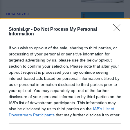
ΕΚΠΑΙΔΕΥΣΗ
Εκπαιδευτικοί του Πρότυπου
ΓΕΛ Μυτιλήνης σε πρόγραμμα
Stonisi.gr -
Do Not Process My Personal
Erasmus+ στην Κρακοβία
Information
Επιμόρφωση σε σύγχρονες
παιδαγωγικές μεθόδους,
εφαρμογές τεχνητής νοημοσύνης
If you wish to opt-out of the sale, sharing to third parties, or
και πρακτικές συμπεριληπτικής
processing of your personal or sensitive information for
εκπαίδευσης
targeted advertising by us, please use the below opt-out
section to confirm your selection. Please note that after your
ΔΡΑΣΕΙΣ
opt-out request is processed you may continue seeing
Η Λέσβος στη Διεθνή
interest-based ads based on personal information utilized by
Κατασκήνωση Νέων των
Παγκόσμιων Γεωπάρκων
us or personal information disclosed to third parties prior to
UNESCO
your opt-out. You may separately opt-out of the further
Μαθητές του Πρότυπου ΓΕΛ
disclosure of your personal information by third parties on the
Μυτιλήνης παρουσίασαν το
IAB’s list of downstream participants. This information may
Απολιθωμένο Δάσος και τη
also be disclosed by us to third parties on the
IAB’s List of
συμβολή του στη μελέτη της
κλιματικής αλλαγής
Downstream Participants
that may further disclose it to other
third parties.
ΕΚΠΑΙΔΕΥΣΗ