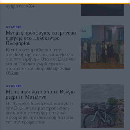
αγορά νέου πυροσβεστικού
οχήματος 4Χ4
ΔΡΑΣΕΙΣ
Μνήμες προσφυγιάς και μήνυμα
ειρήνης στο Πολύκεντρο
Πλωμαρίου
Κατάμεστη η αίθουσα στην
προβολή της ταινίας «Διωγμένοι
για την ειρήνη – Όταν οι Έλληνες
και οι Τούρκοι χωρίστηκαν»,
παρουσία του σκηνοθέτη Osman
Okkan
ΔΡΑΣΕΙΣ
Με το ποδήλατο από το Βέλγιο
μέχρι τη Μυτιλήνη
Ο 44χρονος Steven Fack διασχίζει
την Ευρώπη σε μια προσωπική
δοκιμασία αντοχής με τελικό
προορισμό την ιδιαίτερη πατρίδα
της συντρόφου του