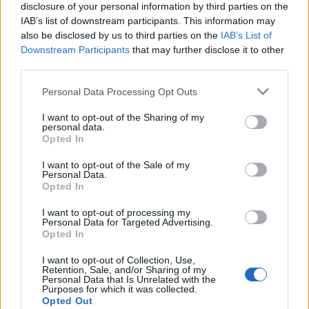
disclosure of your personal information by third parties on the
IAB’s list of downstream participants. This information may
also be disclosed by us to third parties on the
IAB’s List of
Downstream Participants
that may further disclose it to other
third parties.
Personal Data Processing Opt Outs
I want to opt-out of the Sharing of my
personal data.
Opted In
I want to opt-out of the Sale of my
Personal Data.
Η αναβάθμιση των αθλητικών εγκαταστάσεων
Opted In
εκτιμάται ότι θα ενισχύσει τη δυνατότητα
I want to opt-out of processing my
φιλοξενίας διοργανώσεων και αθλητικών
Personal Data for Targeted Advertising.
Opted In
εκδηλώσεων, δημιουργώντας προστιθέμενη αξία
για την τοπική οικονομία και συμβάλλοντας στη
I want to opt-out of Collection, Use,
Retention, Sale, and/or Sharing of my
συνολική αναπτυξιακή εικόνα της Θερμής.
Personal Data that Is Unrelated with the
Purposes for which it was collected.
Opted Out
Με την απόφαση αυτή, η Περιφέρεια Βορείου