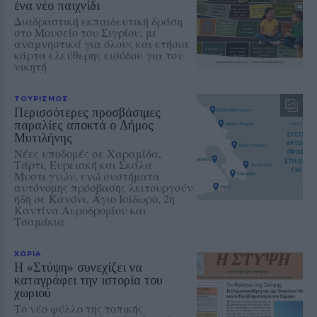
ένα νέο παιχνίδι
Διαδραστική εκπαιδευτική δράση
στο Μουσείο του Σιγρίου, με
αναμνηστικά για όλους και ετήσια
κάρτα ελεύθερης εισόδου για τον
νικητή
ΤΟΥΡΙΣΜΟΣ
Περισσότερες προσβάσιμες
παραλίες αποκτά ο Δήμος
Μυτιλήνης
Νέες υποδομές σε Χαραμίδα,
Τάρτι, Ευρειακή και Σκάλα
Μυστεγνών, ενώ συστήματα
αυτόνομης πρόσβασης λειτουργούν
ήδη σε Κανόνι, Άγιο Ισίδωρο, 2η
Καντίνα Αεροδρομίου και
Τσαμάκια
ΧΩΡΙΑ
Η «Στύψη» συνεχίζει να
καταγράφει την ιστορία του
χωριού
Το νέο φύλλο της τοπικής