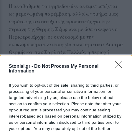
Η αναβάθμιση του γηπέδου δεν αντιμετωπίζεται
ως μεμονωμένη παρέμβαση, αλλά ως τμήμα μιας
ευρύτερης αναπτυξιακής προοπτικής για την
περιοχή της Θερμής. Σύμφωνα με όσα ανέφερε ο
Περιφερειάρχης, σε συνδυασμό με την
ολοκλήρωση και λειτουργία των Ιαματικά Λουτρά
Θερμής και του Σάρλιτζα Παλλάς, η περιοχή
αποκτά αυξημένη τουριστική δυναμική.
Stonisi.gr -
Do Not Process My Personal
Information
ΔΙΑΦΗΜΙΣΗ
If you wish to opt-out of the sale, sharing to third parties, or
processing of your personal or sensitive information for
targeted advertising by us, please use the below opt-out
section to confirm your selection. Please note that after your
opt-out request is processed you may continue seeing
interest-based ads based on personal information utilized by
us or personal information disclosed to third parties prior to
your opt-out. You may separately opt-out of the further