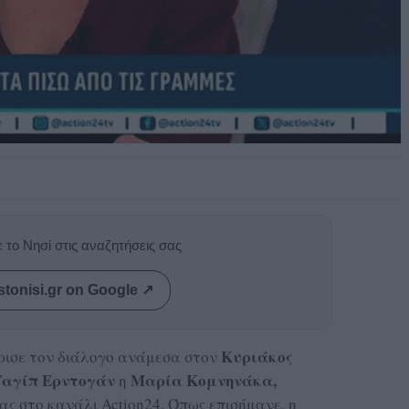
 το Νησί στις αναζητήσεις σας
stonisi.gr on Google ↗
Κυριάκος
ισε τον διάλογο ανάμεσα στον
Ταγίπ Ερντογάν
Μαρία Κομνηνάκα,
η
ς στο κανάλι Action24. Όπως επισήμανε, η