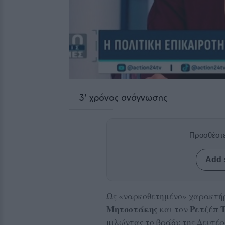
3
' χρόνος ανάγνωσης
Προσθέστε
Add 
Ως «ναρκοθετημένο» χαρακτήρ
Μητσοτάκης
Ρετζέπ 
και τον
μιλώντας το βράδυ της Δευτέρα