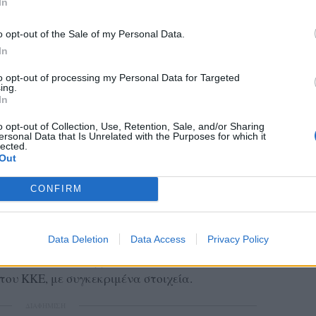
In
o opt-out of the Sale of my Personal Data.
In
to opt-out of processing my Personal Data for Targeted
ing.
In
o opt-out of Collection, Use, Retention, Sale, and/or Sharing
ersonal Data that Is Unrelated with the Purposes for which it
υνειδητή υποβάθμιση των πραγματικών
lected.
Out
ίνονται οι γεωπολιτικές πιέσεις και οι
ων.
CONFIRM
 οι ευθύνες
Γιάννη Παναγόπουλο
Data Deletion
Data Access
Privacy Policy
υ
, η βουλευτής μίλησε
υ, όπως είπε, καταγγελλόταν εδώ και χρόνια
του ΚΚΕ, με συγκεκριμένα στοιχεία.
ΔΙΑΦΗΜΙΣΗ