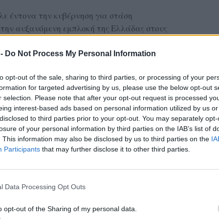
ε έντονα την κυβέρνηση για στάση
 την αυξανόμενη εμπλοκή της Ελλάδας στους
ους επικίνδυνους ανταγωνισμούς της ευρύτερης
υτή η πολιτική εγκυμονεί σοβαρούς κινδύνους
 -
Do Not Process My Personal Information
εια των λαών.
to opt-out of the sale, sharing to third parties, or processing of your per
ΔΙΑΦΗΜΙΣΗ
formation for targeted advertising by us, please use the below opt-out s
r selection. Please note that after your opt-out request is processed y
eing interest-based ads based on personal information utilized by us or
disclosed to third parties prior to your opt-out. You may separately opt-
losure of your personal information by third parties on the IAB’s list of
. This information may also be disclosed by us to third parties on the
IA
Participants
that may further disclose it to other third parties.
l Data Processing Opt Outs
o opt-out of the Sharing of my personal data.