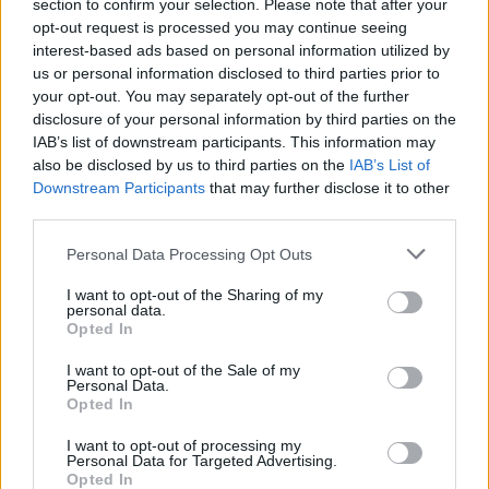
section to confirm your selection. Please note that after your
opt-out request is processed you may continue seeing
interest-based ads based on personal information utilized by
us or personal information disclosed to third parties prior to
your opt-out. You may separately opt-out of the further
disclosure of your personal information by third parties on the
IAB’s list of downstream participants. This information may
also be disclosed by us to third parties on the
IAB’s List of
Downstream Participants
that may further disclose it to other
third parties.
Personal Data Processing Opt Outs
Το βιβλίο «Οι τρεις θεϊκές ακτίνες» διατίθεται σε
I want to opt-out of the Sharing of my
personal data.
βιβλιοπωλεία της Μυτιλήνης, αλλά και μέσω της
Opted In
ιστοσελίδας της Εταιρείας Αιολικών Μελετών.
Όπως επεσήμανε ο Δημήτρης Μπούμπας, το έργο
I want to opt-out of the Sale of my
Personal Data.
αυτό δεν έχει κερδοσκοπικό χαρακτήρα, αλλά
Opted In
εκπονήθηκε με σκοπό να προσφέρει στα παιδιά μια
I want to opt-out of processing my
όμορφη και εκπαιδευτική χριστουγεννιάτικη
Personal Data for Targeted Advertising.
Opted In
εμπειρία, ενώ παράλληλα αναδεικνύει τις αξίες