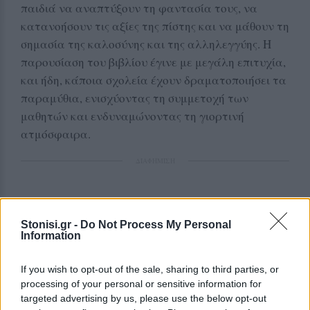
παιδιά να αναπτύξουν τη φαντασία τους, να
κατανοήσουν τις αξίες της πίστης και να μάθουν τη
σημασία της καλοσύνης και της αλληλεγγύης. Η
παρουσίαση του βιβλίου έγινε με μεγάλη επιτυχία,
και ήδη, κάποια σχολεία έχουν δραματοποιήσει τα
παραμύθια, ενισχύοντας τη συμμετοχή των
μαθητών και ενδυναμώνοντας τη γιορτινή
ατμόσφαιρα.
ΔΙΑΦΗΜΙΣΗ
Stonisi.gr -
Do Not Process My Personal
Information
If you wish to opt-out of the sale, sharing to third parties, or
processing of your personal or sensitive information for
targeted advertising by us, please use the below opt-out