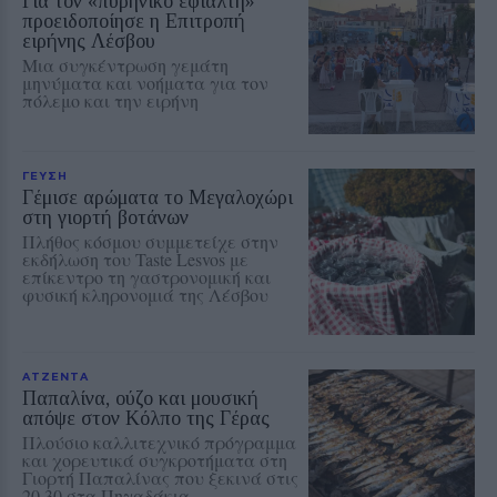
Για τον «πυρηνικό εφιάλτη»
προειδοποίησε η Επιτροπή
ειρήνης Λέσβου
Μια συγκέντρωση γεμάτη
μηνύματα και νοήματα για τον
πόλεμο και την ειρήνη
ΓΕΥΣΗ
Γέμισε αρώματα το Μεγαλοχώρι
στη γιορτή βοτάνων
Πλήθος κόσμου συμμετείχε στην
εκδήλωση του Taste Lesvos με
επίκεντρο τη γαστρονομική και
φυσική κληρονομιά της Λέσβου
ΑΤΖΕΝΤΑ
Παπαλίνα, ούζο και μουσική
απόψε στον Κόλπο της Γέρας
Πλούσιο καλλιτεχνικό πρόγραμμα
και χορευτικά συγκροτήματα στη
Γιορτή Παπαλίνας που ξεκινά στις
20.30 στα Πηγαδάκια