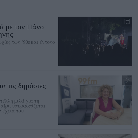
ά με τον Πάνο
ήνης
χίες των ’90s και έντονο
ια τις δημόσιες
τέλλη μιλά για τη
αίρι, υπερασπίζεται
νέχεια του