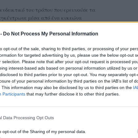
 ενδεικτικό του τρόπου που ερευνούσε τα
συγκέντρωνε μέσα από ένα κυκεώνα
υριών και πληροφοριών πάντα συλλέγοντάς
ρωσή τους με την πολύτιμη συμβολή και
 -
Do Not Process My Personal Information
υ συζύγου Μαρίας και της κόρης του Έφης. Το
to opt-out of the sale, sharing to third parties, or processing of your per
 η φωτογραφία που υπηρέτησε πιστά σ’ όλη του
formation for targeted advertising by us, please use the below opt-out s
r selection. Please note that after your opt-out request is processed y
eing interest-based ads based on personal information utilized by us or
ΔΙΑΦΗΜΙΣΗ
disclosed to third parties prior to your opt-out. You may separately opt-
losure of your personal information by third parties on the IAB’s list of
. This information may also be disclosed by us to third parties on the
IA
Participants
that may further disclose it to other third parties.
l Data Processing Opt Outs
o opt-out of the Sharing of my personal data.