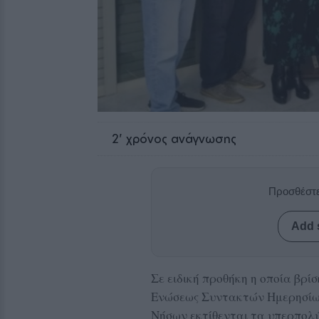
2
' χρόνος ανάγνωσης
Προσθέστε
Add 
Σε ειδική προθήκη η οποία βρί
Ενώσεως Συντακτών Ημερησίω
Νήσων εκτίθενται τα υπερπολ