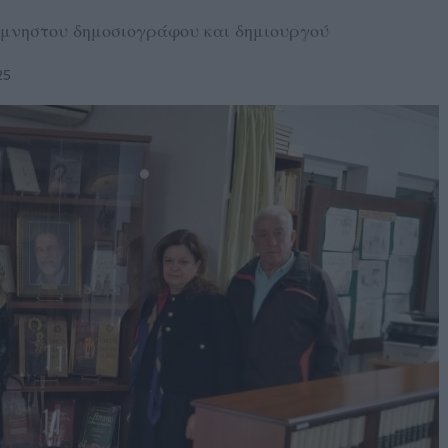
μνηστου δημοσιογράφου και δημιουργού
25