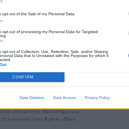
In
o opt-out of the Sale of my Personal Data.
In
to opt-out of processing my Personal Data for Targeted
ing.
In
o opt-out of Collection, Use, Retention, Sale, and/or Sharing
ersonal Data that Is Unrelated with the Purposes for which it
lected.
Out
του κρητικού τόπου, πάντα θαύμαζε την
CONFIRM
νησιού του, αλλά και ολόκληρης της Ελλάδας.
α από 25 βιβλία ανάμεσα στα οποία είναι: Ο
όλαδο, Το ψωμί των Ελλήνων, Κρητική
Data Deletion
Data Access
Privacy Policy
στέφανος. Η ελιά και τα στεφάνια της στον
τανα στην κουζίνα, Μοναστήρια και
ς τελετουργίες στην Κρήτη – Έθιμα