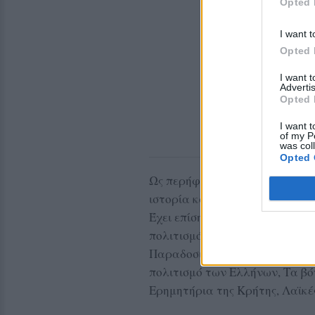
Opted 
I want t
Opted 
I want 
Advertis
Opted 
I want t
of my P
was col
Opted 
Ως περήφανο γέννημα θρέμμα 
ιστορία και τους θρύλους του 
Έχει επίσης γράψει περισσότερ
πολιτισμός της ελιάς. Το ελαι
Παραδοσιακή Κουζίνα, Ελαίας 
πολιτισμό των Ελλήνων, Τα βό
Ερημητήρια της Κρήτης, Λαϊκέ