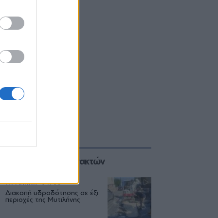
Επιλογές των Συντακτών
ΜΥΤΙΛΗΝΗ
04/08
Διακοπή υδροδότησης σε έξι
περιοχές της Μυτιλήνης