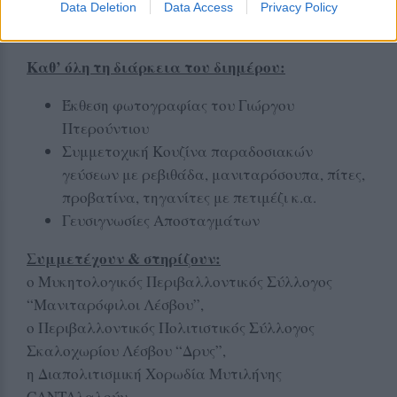
Data Deletion
Data Access
Privacy Policy
Καθ’ όλη τη διάρκεια του διημέρου:
Έκθεση φωτογραφίας του Γιώργου
Πτερούντιου
Συμμετοχική Κουζίνα παραδοσιακών
γεύσεων με ρεβιθάδα, μανιταρόσουπα, πίτες,
προβατίνα, τηγανίτες με πετιμέζι κ.α.
Γευσιγνωσίες Αποσταγμάτων
Συμμετέχουν & στηρίζουν:
ο Μυκητολογικός Περιβαλλοντικός Σύλλογος
“Μανιταρόφιλοι Λέσβου”,
ο Περιβαλλοντικός Πολιτιστικός Σύλλογος
Σκαλοχωρίου Λέσβου “Δρυς”,
η Διαπολιτισμική Χορωδία Μυτιλήνης
CANTAλαλούν,