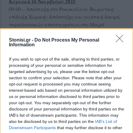
Κυριακή 16 Νοεμβρίου 2025
09:00 – Απόσταξη στο Ρακοκάζανο, Βιωματική
επίδειξη Χωρικής Απόσταξης και γευστική δοκιμή
παραδοσιακών αποσταγμάτων στο Μικρό
Αποσταγματοποιείο της Κοιν.Σ.Επ. «Ηφαίστειο
Ανεμώτιας».
Stonisi.gr -
Do Not Process My Personal
Information
10:00 – Εργαστήριο – Βιωματική Γνωριμία με τον
If you wish to opt-out of the sale, sharing to third parties, or
κόσμο των Μανιταριών,Με τον Μυκητολογικό
processing of your personal or sensitive information for
Περιβαλλοντικό Σύλλογο “Μανιταρόφιλοι
targeted advertising by us, please use the below opt-out
Λέσβου”,Βιωματική δράση και περιήγηση στη
section to confirm your selection. Please note that after your
φύση, με πρακτικές γνώσεις για τα είδη
opt-out request is processed you may continue seeing
interest-based ads based on personal information utilized by
μανιταριών, τη συλλογή και τη γαστρονομική τους
us or personal information disclosed to third parties prior to
αξία.
your opt-out. You may separately opt-out of the further
disclosure of your personal information by third parties on the
15:00 – Μουσικό Σχήμα “ΖΑΝΑΧΑΤΙ”, Μουσικό
IAB’s list of downstream participants. This information may
ταξίδι με έντεχνες και λαϊκές αποχρώσεις, Μαρία
also be disclosed by us to third parties on the
IAB’s List of
Κακαρώνη (κιθάρα, φωνή), Αντώνης Τσιτσής
Downstream Participants
that may further disclose it to other